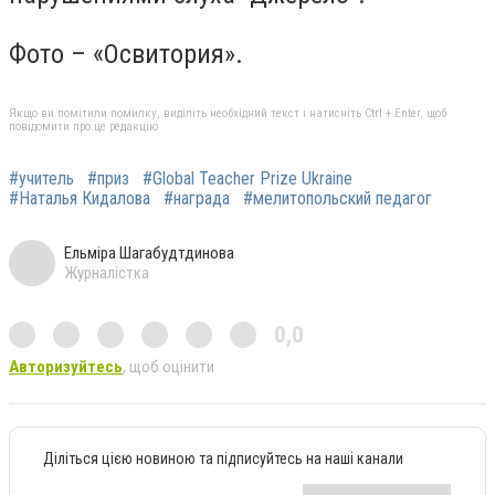
Фото – «Освитория».
Якщо ви помітили помилку, виділіть необхідний текст і натисніть Ctrl + Enter, щоб
повідомити про це редакцію
#учитель
#приз
#Global Teacher Prize Ukraine
#Наталья Кидалова
#награда
#мелитопольский педагог
Ельміра Шагабудтдинова
Журналістка
0,0
Авторизуйтесь
, щоб оцінити
Діліться цією новиною та підписуйтесь на наші канали