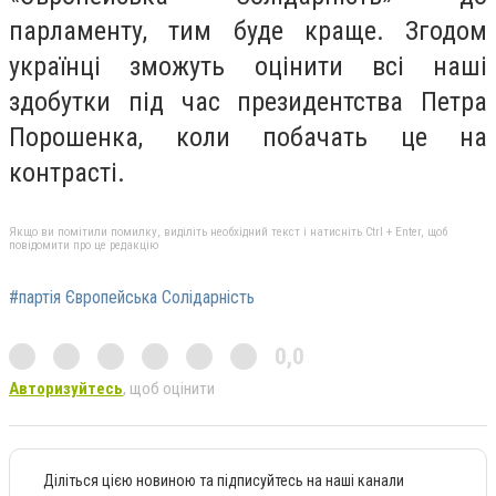
парламенту, тим буде краще. Згодом
українці зможуть оцінити всі наші
здобутки під час президентства Петра
Порошенка, коли побачать це на
контрасті.
Якщо ви помітили помилку, виділіть необхідний текст і натисніть Ctrl + Enter, щоб
повідомити про це редакцію
#партія Європейська Солідарність
0,0
Авторизуйтесь
, щоб оцінити
Діліться цією новиною та підписуйтесь на наші канали