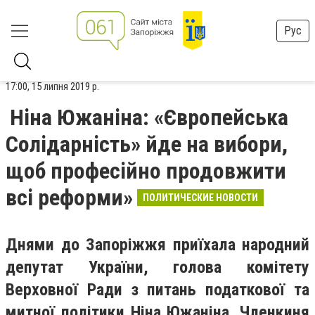
Рус
17:00, 15 липня 2019 р.
Ніна Южаніна: «Європейська
Солідарність» йде на вибори,
щоб професійно продовжити
всі реформи»
ПОЛИТИЧЕСКИЕ НОВОСТИ
Днями до Запоріжжя
приїхала народний
депутат України
, г
олова комітету
Верховної Ради з питань податкової та
митної політики Ніна Южаніна.
Членкиня