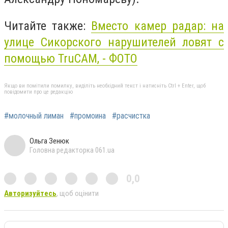
Читайте также:
Вместо камер радар: на
улице Сикорского нарушителей ловят с
помощью TruCAM, - ФОТО
Якщо ви помітили помилку, виділіть необхідний текст і натисніть Ctrl + Enter, щоб
повідомити про це редакцію
#молочный лиман
#промоина
#расчистка
Ольга Зенюк
Головна редакторка 061.ua
0,0
Авторизуйтесь
, щоб оцінити