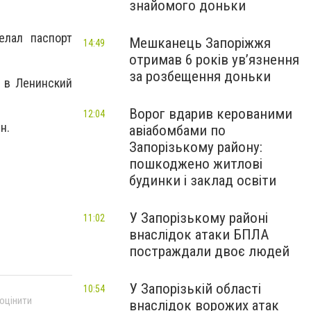
знайомого доньки
елал паспорт
Мешканець Запоріжжя
14:49
отримав 6 років увʼязнення
за розбещення доньки
 в Ленинский
Ворог вдарив керованими
12:04
н.
авіабомбами по
Запорізькому району:
пошкоджено житлові
будинки і заклад освіти
У Запорізькому районі
11:02
внаслідок атаки БПЛА
постраждали двоє людей
У Запорізькій області
10:54
 оцінити
внаслідок ворожих атак