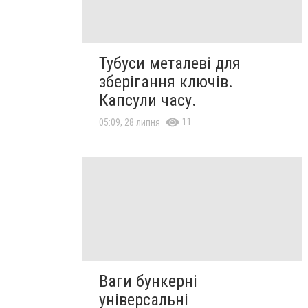
Тубуси металеві для
зберігання ключів.
Капсули часу.
11
05:09, 28 липня
Ваги бункерні
універсальні