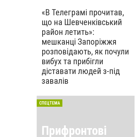
«В Телеграмі прочитав,
що на Шевченківський
район летить»:
мешканці Запоріжжя
розповідають, як почули
вибух та прибігли
діставати людей з-під
завалів
СПЕЦТЕМА
Прифронтові