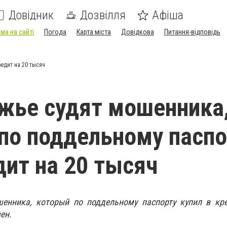
Довідник
Дозвілля
Афіша
ма на сайті
Погода
Карта міста
Довідкова
Питання-відповідь
едит на 20 тысяч
жье судят мошенника
по поддельному паспо
дит на 20 тысяч
енника, который по поддельному паспорту купил в кр
ен.