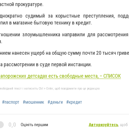
астной прокуратуре.
однократно судимый за корыстные преступления, подд
пил в магазине бытовую технику в кредит.
тношении злоумышленника направили для рассмотрения
.
ием нанесен ущерб на общую сумму почти 20 тысяч гриве
на рассмотрении в суде первой инстанции.
запорожских детсадах есть свободные места, – СПИСОК
бхідний текст і натисніть Ctrl + Enter, щоб повідомити про це редакцію
#паспорт
#мошенник
#деньги
#кредит
0,0
Оцініть першим
Авторизуйтесь
, щоб