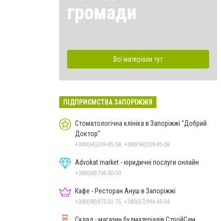
громади
Всі матеріали тут
ПІДПРИЄМСТВА ЗАПОРІЖЖЯ
Стоматологічна клініка в Запоріжжі "Добрий
Доктор"
+380(66)209-85-58, +380(96)209-85-58
Advokat market - юридичні послуги онлайн
+380(68)706-50-50
Кафе - Ресторан Ануш в Запоріжжі
+380(98)875-32-75, +380(67)994-45-34
Склад - магазин будматеріалів СтройСам