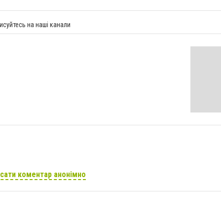
исуйтесь на наші канали
сати коментар анонімно