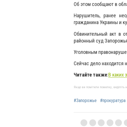
Об этом сообщают в обл
Нарушитель, ранее не
гражданина Украины и ку
Обвинительный акт в о
районный суд Запорожья
Уголовным правонарушен
Сейчас дело находится 
Читайте также
:
В каких 
Якщо ви помітили помилку, виділіть нео
#Запорожье
#прокуратура