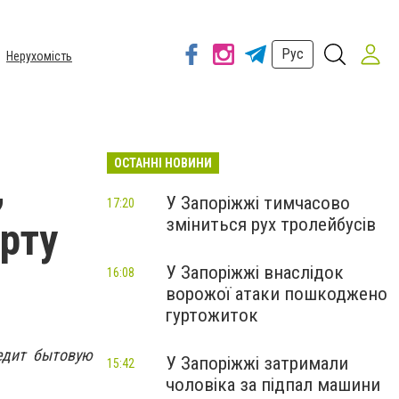
Рус
Нерухомість
ОСТАННІ НОВИНИ
,
У Запоріжжі тимчасово
17:20
зміниться рух тролейбусів
рту
У Запоріжжі внаслідок
16:08
ворожої атаки пошкоджено
гуртожиток
едит бытовую
У Запоріжжі затримали
15:42
чоловіка за підпал машини