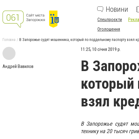
Новини
Спецпроєкти
Рекла
Оголошення
Головна
В Запорожье судят мошенника, который по поддельному паспорту взял кр
11:25, 10 січня 2019 р.
В Запоро
Андрей Вавилов
который 
взял кре
В Запорожье судят мош
технику на 20 тысяч грив