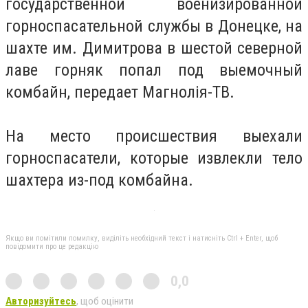
государственной военизированной
горноспасательной службы в Донецке, на
шахте им. Димитрова в шестой северной
лаве горняк попал под выемочный
комбайн, передает Магнолія-ТВ.
На место происшествия выехали
горноспасатели, которые извлекли тело
шахтера из-под комбайна.
Якщо ви помітили помилку, виділіть необхідний текст і натисніть Ctrl + Enter, щоб
повідомити про це редакцію
0,0
Авторизуйтесь
, щоб оцінити