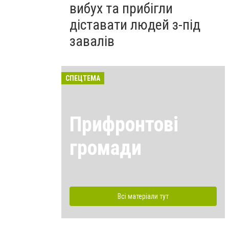
вибух та прибігли
діставати людей з-під
завалів
СПЕЦТЕМА
Прифронтові
громади
Всі матеріали тут