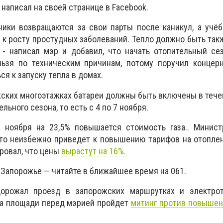
написал на своей странице в Facebook.
ники возвращаются за свои парты после каникул, а учё
 к росту простудных заболеваний. Тепло должно быть такж
 - написал мэр и добавил, что начать отопительный се
ьзя по техническим причинам, потому поручил концерн
ся к запуску тепла в домах.
ожских многоэтажках батареи должны быть включены в тече
льного сезона, то есть с 4 по 7 ноября.
с ноября на 23,5% повышается стоимость газа.. Минист
это неизбежно приведет к повышению тарифов на отопле
ировал, что цены
вырастут на 16%.
 Запорожье — читайте в ближайшее время на 061.
дорожал проезд в запорожских маршрутках и электрот
на площади перед мэрией пройдет
митинг против повышен