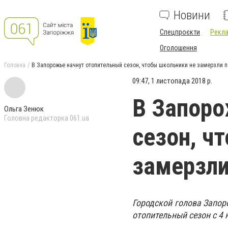
Новини
Спецпроєкти
Рекла
Оголошення
Головна
В Запорожье начнут отопительный сезон, чтобы школьники не замерзли 
09:47, 1 листопада 2018 р.
В Запоро
Ольга Зенюк
Головна редакторка 061.ua
сезон, ч
замерзли
Городской голова Запор
отопительный сезон с 4 