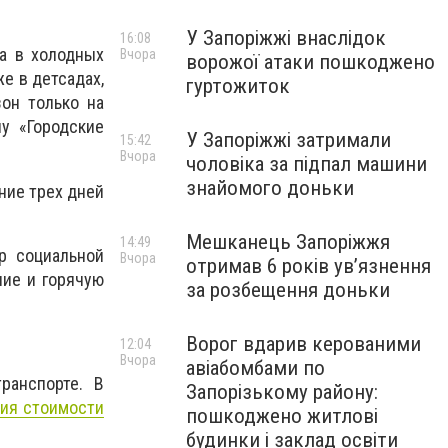
У Запоріжжі внаслідок
16:08
ба в холодных
Вчора
ворожої атаки пошкоджено
е в детсадах,
гуртожиток
зон только на
у «Городские
У Запоріжжі затримали
15:42
Вчора
чоловіка за підпал машини
знайомого доньки
ние трех дней
Мешканець Запоріжжя
14:49
р социальной
Вчора
отримав 6 років увʼязнення
ние и горячую
за розбещення доньки
Ворог вдарив керованими
12:04
Вчора
авіабомбами по
ранспорте. В
Запорізькому району:
ия стоимости
пошкоджено житлові
будинки і заклад освіти