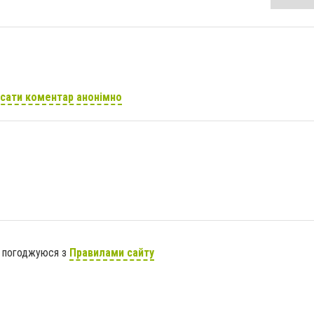
сати коментар анонімно
я погоджуюся з
Правилами сайту