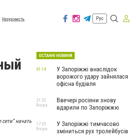
Рус
Нерухомість
ОСТАННІ НОВИНИ
ьный
У Запоріжжі внаслідок
01:14
ворожого удару зайнялася
офісна будівля
Ввечері росіяни знову
21:33
Вчора
вдарили по Запоріжжю
 сети” начать
У Запоріжжі тимчасово
17:20
Вчора
зміниться рух тролейбусів