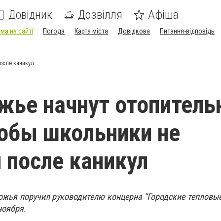
Довідник
Дозвілля
Афіша
ма на сайті
Погода
Карта міста
Довідкова
Питання-відповідь
после каникул
жье начнут отопител
тобы школьники не
 после каникул
ожья поручил руководителю концерна “Городские тепловые
ноября.