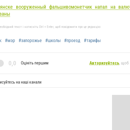
янске вооруженный фальшивомонетчик напал на валю
ованы
бхідний текст і натисніть Ctrl + Enter, щоб повідомити про це редакцію
к
#мэр
#запорожье
#школы
#проезд
#тарифы
0,0
Оцініть першим
Авторизуйтесь
, щоб
исуйтесь на наші канали