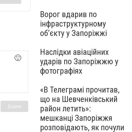
Ворог вдарив по
інфраструктурному
обʼєкту у Запоріжжі
Наслідки авіаційних
🙂
ударів по Запоріжжю у
фотографіях
«В Телеграмі прочитав,
що на Шевченківський
район летить»:
Додати
мешканці Запоріжжя
розповідають, як почули