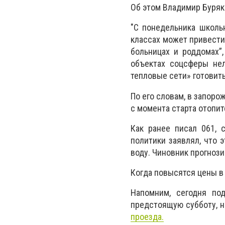
Об этом Владимир Буряк 
"С понедельника школь
классах может привести
больницах и роддомах”,
объектах соцсферы нел
тепловые сети» готовить
По его словам, в запор
с момента старта отопите
Как ранее писал 061, 
политики заявлял, что 
воду. Чиновник прогноз
Когда повысятся цены в
Напомним, сегодня по
предстоящую субботу, 
проезда.