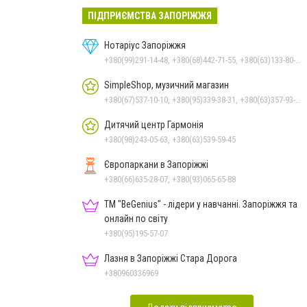
ПІДПРИЄМСТВА ЗАПОРІЖЖЯ
Нотаріус Запоріжжя
+380(99)291-14-48, +380(68)442-71-55, +380(63)133-80-50
SimpleShop, музичний магазин
+380(67)537-10-10, +380(95)339-38-31, +380(63)357-93-23
Дитячий центр Гармонія
+380(98)243-05-63, +380(63)539-59-45
Європаркани в Запоріжжі
+380(66)635-28-07, +380(93)065-65-88
ТМ "BeGenius" - лідери у навчанні. Запоріжжя та
онлайн по світу
+380(95)195-57-07
Лазня в Запоріжжі Стара Дорога
+380960336969