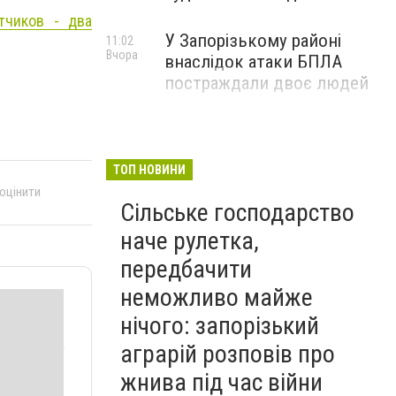
тчиков - два
У Запорізькому районі
11:02
Вчора
внаслідок атаки БПЛА
постраждали двоє людей
ТОП НОВИНИ
 оцінити
Сільське господарство
наче рулетка,
передбачити
неможливо майже
нічого: запорізький
аграрій розповів про
жнива під час війни