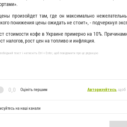
ортами».
цены произойдет там, где он максимально нежелательны
акого понижения цены ожидать не стоит», - подчеркнул экс
ст стоимости кофе в Украине примерно на 10%. Причинам
ст налогов, рост цен на топливо и инфляция.
бхідний текст і натисніть Ctrl + Enter, щоб повідомити про це редакцію
0,0
Оцініть першим
Авторизуйтесь
, щоб
исуйтесь на наші канали