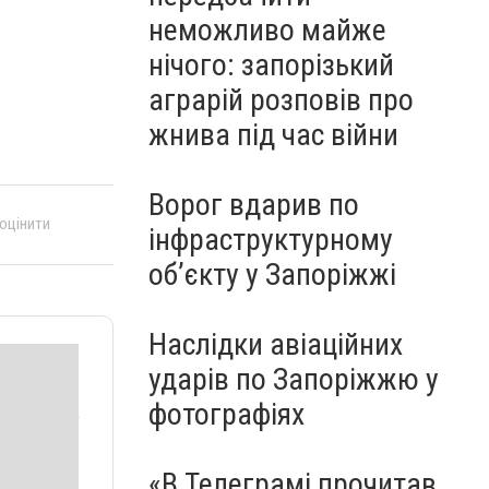
неможливо майже
нічого: запорізький
аграрій розповів про
жнива під час війни
Ворог вдарив по
 оцінити
інфраструктурному
обʼєкту у Запоріжжі
Наслідки авіаційних
ударів по Запоріжжю у
фотографіях
«В Телеграмі прочитав,