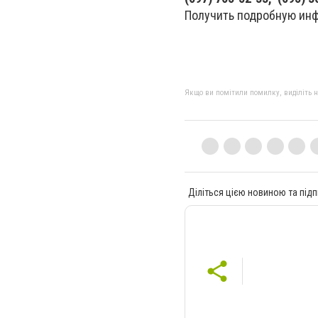
Получить подробную инф
Якщо ви помітили помилку, виділіть нео
Діліться цією новиною та підп