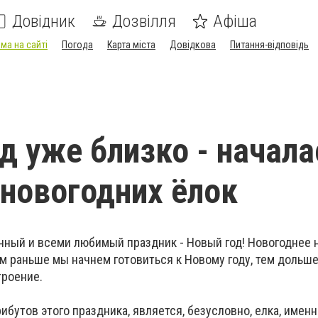
Довідник
Дозвілля
Афіша
ма на сайті
Погода
Карта міста
Довідкова
Питання-відповідь
д уже близко - начала
новогодних ёлок
нный и всеми любимый праздник - Новый год! Новогоднее 
ем раньше мы начнем готовиться к Новому году, тем дольше
троение.
бутов этого праздника, является, безусловно, елка, именн