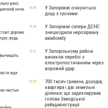
ильно рано
У Запоріжжі очікуються
16:05
дничной ночи.
дощі з грозами
У Запоріжжі сапери ДСНС
15:32
знешкодили нерозірвану
 стоит дороже
авіабомбу
трат, ведь
У Запорізькому районі
15:21
я вычищать
виникли перебої з
електропостачанням через
ворожий удар
 расти еще
700 тисяч гривень доходів,
13:47
квартира і дві земельні
ски чистых
ділянки: що задекларував
голова Заводської
райадміністрації
оробки,