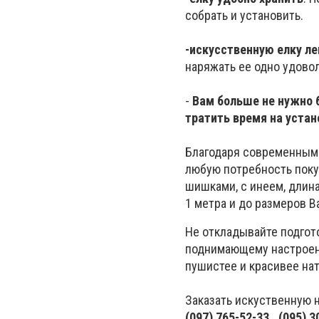
собрать и установить.
-
искусственную елку ле
наряжать ее одно удово
-
Вам больше не нужно 
тратить время на устан
Благодаря современным 
любую потребность покуп
шишками, с инеем, длина
1 метра и до размеров 
Не откладывайте подгото
поднимающему настроени
пушистее и красивее на
Заказать искуственную 
(097) 765-52-33, (095) 3