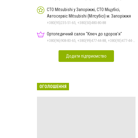
СТО Mitsubishi у Запоріжжі, СТО Міцубісі,
Автосервіс Mitsubishi (Мітсубісі) м. Запоріжжя
+380(95)235-51-65, +380(50)480-80-88
Ортопедичний салон "Ключ до здоров'я"
+380(96)908-83-65, +380(99)477-44-88, +380(93)477-44-88
Додати підприємство
ОГОЛОШЕННЯ