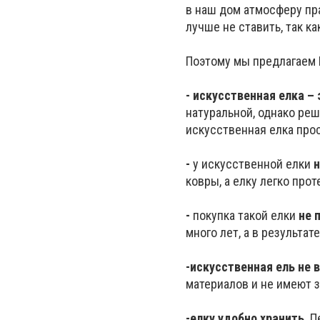
в наш дом атмосферу пра
лучше не ставить, так к
Поэтому мы предлагаем 
- искусственная елка –
натуральной, однако реш
искусственная елка про
-
у искусственной елки
н
ковры, а елку легко прот
-
покупка такой елки
не 
много лет, а в результат
-
искусственная ель не 
материалов и не имеют з
-
елку удобно хранить
. 