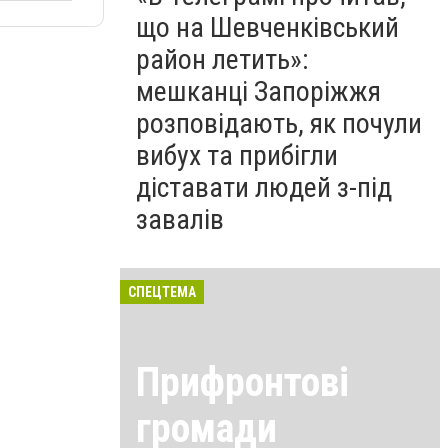
що на Шевченківський
район летить»:
мешканці Запоріжжя
розповідають, як почули
вибух та прибігли
діставати людей з-під
завалів
СПЕЦТЕМА
Прифронтові
громади