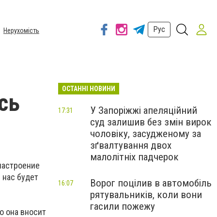
Рус
Нерухомість
ОСТАННІ НОВИНИ
сь
У Запоріжжі апеляційний
17:31
суд залишив без змін вирок
чоловіку, засудженому за
зґвалтування двох
малолітніх падчерок
настроение
 нас будет
Ворог поцілив в автомобіль
16:07
рятувальників, коли вони
гасили пожежу
о она вносит