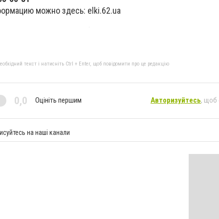
ормацию можно здесь: elki.62.ua
бхідний текст і натисніть Ctrl + Enter, щоб повідомити про це редакцію
0,0
Оцініть першим
Авторизуйтесь
, щоб
исуйтесь на наші канали