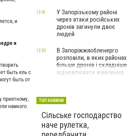
У Запорізькому районі
12:41
через атаки російських
лется, и
дронів загинули двоє
людей
ведре и
В Запоріжжяобленерго
12:20
розповіли, в яких районах
більше дронів і складніше
етворить
відновлювати живлення
ет быть ель с
могут быть от
у приятному,
ТОП НОВИНИ
ели намного
Сільське господарство
наче рулетка,
передбачити