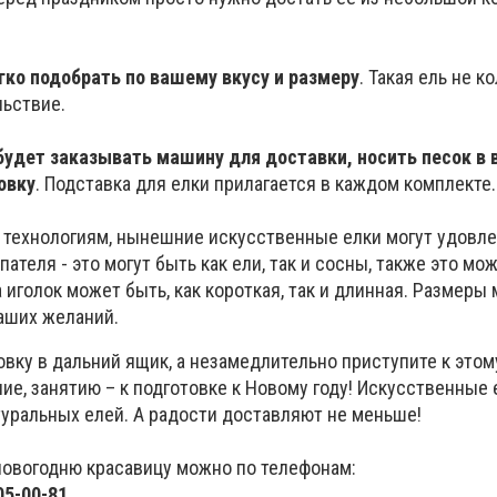
гко подобрать по вашему вкусу и размеру
. Такая ель не ко
льствие.
будет заказывать машину для доставки, носить песок в 
овку
. Подставка для елки прилагается в каждом комплекте.
технологиям, нынешние искусственные елки могут удовл
ателя - это могут быть как ели, так и сосны, также это мож
 иголок может быть, как короткая, так и длинная. Размеры 
Ваших желаний.
вку в дальний ящик, а незамедлительно приступите к этом
е, занятию – к подготовке к Новому году! Искусственные 
туральных елей. А радости доставляют не меньше!
новогодню красавицу можно по телефонам:
05-00-81