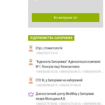
Всі матеріали тут
ПІДПРИЄМСТВА ЗАПОРІЖЖЯ
Отус, стоматологія
+380(67)617-74-70
"Адвокати Запоріжжя" Адвокатська компанія
№ 1. Консультації безкоштовно
+380(96)082-92-50, +380(66)363-84-72, +380(63)944-59-94, +380(96)082-92-50
СТО XL у Запоріжжі на набережній
+380(98)988-68-70, +380(96)737-86-28
Діагностичний центр MedWay у Запоріжжі
лікаря Молодана А.В.
+380(63)797-84-82, +380(61)270-63-26, +380(98)893-80-22, +380(95)598-24-44