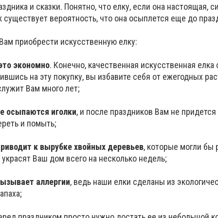
здника и сказки. Понятно, что елку, если она настоящая, с
ак существует вероятность, что она осыплется еще до праз
Вам приобрести искусственную елку:
 это экономно
. Конечно, качественная искусственная елка
ившись на эту покупку, вы избавите себя от ежегодных рас
служит Вам много лет;
е осыпаются иголки
, и после праздников Вам не придетс
ереть и помыть;
приводит к вырубке хвойных деревьев
, которые могли бы
е украсят Ваш дом всего на несколько недель;
вызывает аллергии
, ведь наши елки сделаны из экологиче
апаха;
Перед праздником просто нужно достать ее из небольшой к