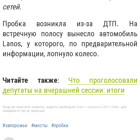
сетей.
Пробка возникла из-за ДТП. На
встречную полосу вынесло автомобиль
Lanos
, у которого, по предварительной
информации, лопнуло колесо.
Читайте также
:
Что проголосовали
депутаты на вчерашней сессии: итоги
Якщо ви помітили помилку, виділіть необхідний текст і натисніть Ctrl + Enter, щоб
повідомити про це редакцію
#запорожье
#мосты
#пробка