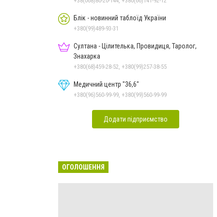
+38(068)80-20-144, +380(66)141-92-12
Блік - новинний таблоїд України
+380(99)489-93-31
Султана - Цілителька, Провидиця, Таролог,
Знахарка
+380(68)459-28-52, +380(99)257-38-55
Медичний центр "36,6"
+380(96)560-99-99, +380(99)560-99-99
Додати підприємство
ОГОЛОШЕННЯ