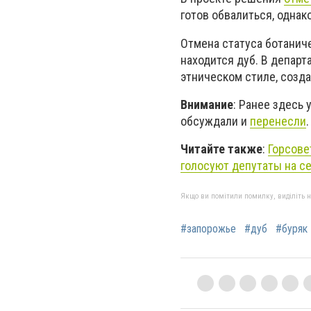
готов обвалиться, однак
Отмена статуса ботанич
находится дуб. В депар
этническом стиле, созд
Внимание
: Ранее здесь 
обсуждали и
перенесли
.
Читайте также
:
Горсове
голосуют депутаты на с
Якщо ви помітили помилку, виділіть нео
#запорожье
#дуб
#буряк