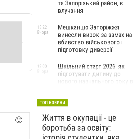
та Запорізький район, є
влучання
Мешканцю Запоріжжя
13:22
Вчора
винесли вирок за замах на
вбивство військового і
підготовку диверсії
Шкільний старт 2026: як
13:00
Вчора
підготувати дитину до
нового навчального року в
Запоріжжі
ПАРТНЕРСЬКИЙ СПЕЦПРОЄКТ
ТОП НОВИНИ
Життя в окупації - це
🙂
боротьба за освіту:
історія студентки, яка