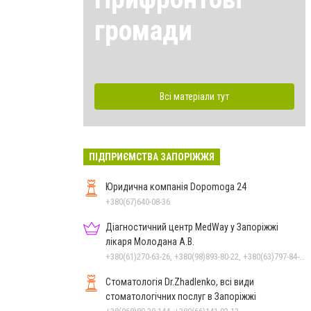
громади
Всі матеріали тут
ПІДПРИЄМСТВА ЗАПОРІЖЖЯ
Юридична компанія Dopomoga 24
+380(67)640-08-36
Діагностичний центр MedWay у Запоріжжі
лікаря Молодана А.В.
+380(61)270-63-26, +380(98)893-80-22, +380(63)797-84-82, +380(95)598-24-44
Стоматологія Dr.Zhadlenko, всі види
стоматологічних послуг в Запоріжжі