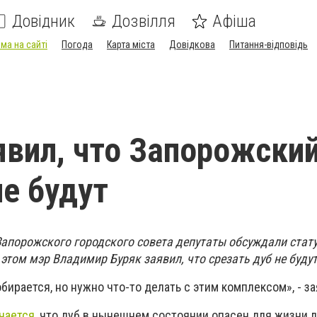
Довідник
Дозвілля
Афіша
ма на сайті
Погода
Карта міста
Довідкова
Питання-відповідь
явил, что Запорожски
не будут
Запорожского городского совета депутаты обсуждали стату
этом мэр Владимир Буряк заявил, что срезать дуб не будут
обирается, но нужно что-то делать с этим комплексом», - за
чается
, что дуб в нынешнем состоянии опасен для жизни л