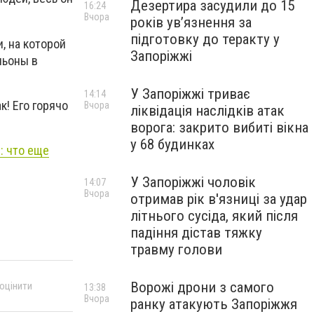
Дезертира засудили до 15
16:24
Вчора
років увʼязнення за
підготовку до теракту у
, на которой
Запоріжжі
льоны в
У Запоріжжі триває
14:14
к! Его горячо
Вчора
ліквідація наслідків атак
ворога: закрито вибиті вікна
у 68 будинках
: что еще
У Запоріжжі чоловік
14:07
Вчора
отримав рік в'язниці за удар
літнього сусіда, який після
падіння дістав тяжку
травму голови
Ворожі дрони з самого
 оцінити
13:38
Вчора
ранку атакують Запоріжжя