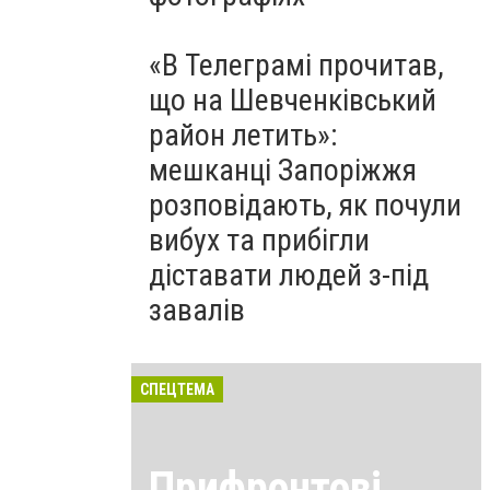
«В Телеграмі прочитав,
що на Шевченківський
район летить»:
мешканці Запоріжжя
розповідають, як почули
вибух та прибігли
діставати людей з-під
завалів
СПЕЦТЕМА
Прифронтові