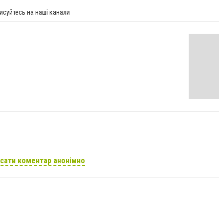
исуйтесь на наші канали
сати коментар анонімно