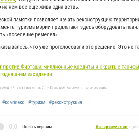
о на нем все еще жива одна ветвь.
еской памятки позволяет начать реконструкцию территории
таменте туризма мэрии предлагают здесь оборудовать пави
ать «поселение ремесел».
указывалось, что уже проголосовали это решение. Это не та
т против Фирташа, миллионные кредиты и скрытые тарифы
егодняшнем заседании
бхідний текст і натисніть Ctrl + Enter, щоб повідомити про це редакцію
#комплекс
#туризм
#реконструкция
0,0
Оцініть першим
Авторизуйтесь
, щоб