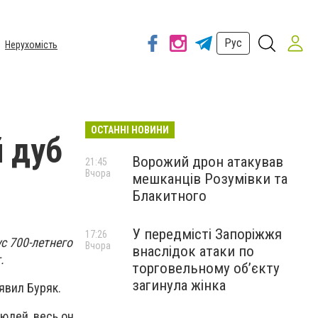
Рус
Нерухомість
ОСТАННІ НОВИНИ
й дуб
Ворожий дрон атакував
21:45
Вчора
мешканців Розумівки та
Блакитного
У передмісті Запоріжжя
17:26
с 700-летнего
Вчора
внаслідок атаки по
.
торговельному обʼєкту
загинула жінка
явил Буряк.
юдей, весь он