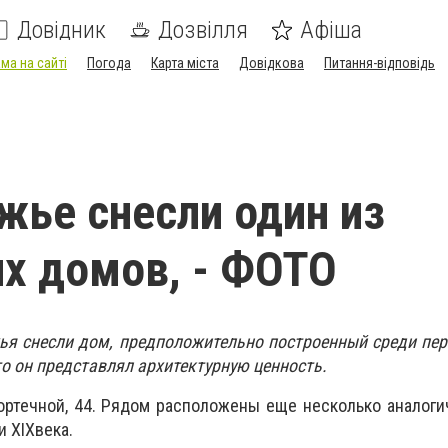
Довідник
Дозвілля
Афіша
ма на сайті
Погода
Карта міста
Довідкова
Питання-відповідь
жье снесли один из
х домов, - ФОТО
ья снесли дом, предположительно построенный среди пер
то он представлял архитектурную ценность.
ортечной, 44. Рядом расположены еще несколько аналог
ки
XIX
века.