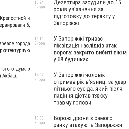
Дезертира засудили до 15
16:24
Вчора
років увʼязнення за
підготовку до теракту у
 Крепостной и
Запоріжжі
ервировали б,
У Запоріжжі триває
14:14
ареале города
Вчора
ліквідація наслідків атак
рхитектурную
ворога: закрито вибиті вікна
у 68 будинках
е этого думаю
У Запоріжжі чоловік
н Акбаш.
14:07
Вчора
отримав рік в'язниці за удар
літнього сусіда, який після
падіння дістав тяжку
травму голови
Ворожі дрони з самого
13:38
Вчора
ранку атакують Запоріжжя