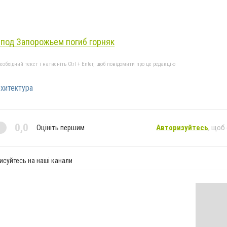
 под Запорожьем погиб горняк
бхідний текст і натисніть Ctrl + Enter, щоб повідомити про це редакцію
хитектура
0,0
Оцініть першим
Авторизуйтесь
, щоб
исуйтесь на наші канали