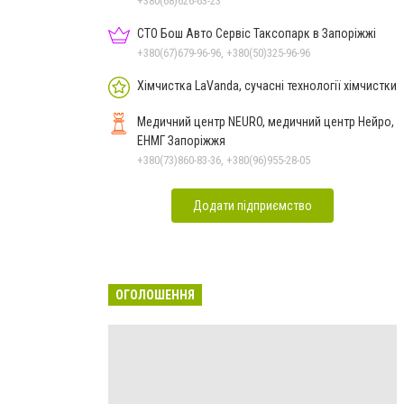
+380(68)626-63-23
СТО Бош Авто Сервіс Таксопарк в Запоріжжі
+380(67)679-96-96, +380(50)325-96-96
Хімчистка LaVanda, сучасні технології хімчистки
Медичний центр NEURO, медичний центр Нейро,
ЕНМГ Запоріжжя
+380(73)860-83-36, +380(96)955-28-05
Додати підприємство
ОГОЛОШЕННЯ