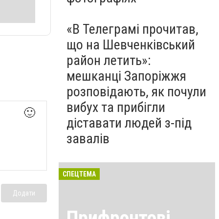
«В Телеграмі прочитав,
що на Шевченківський
район летить»:
мешканці Запоріжжя
розповідають, як почули
вибух та прибігли
🙂
діставати людей з-під
завалів
СПЕЦТЕМА
Додати
Прифронтові