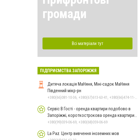
громади
Всі матеріали тут
ПІДПРИЄМСТВА ЗАПОРІЖЖЯ
Дитяча локація МаНяня, Міні-садок МаНяня
Південний мікр-рн
+380(66)081-10-36, +380(67)613-63-41, +380(66)474-11-17
Сервіс В Гості - оренда квартири подобово в
Запоріжжі, короткострокова оренда квартири в
Запоріжжі.
+380(99)039-06-69, +380(68)059-06-69
La Paz. Центр вивчення іноземних мов