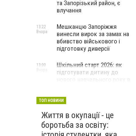
та Запорізький район, є
влучання
Мешканцю Запоріжжя
13:22
Вчора
винесли вирок за замах на
вбивство військового і
підготовку диверсії
Шкільний старт 2026: як
13:00
Вчора
підготувати дитину до
нового навчального року в
Запоріжжі
ПАРТНЕРСЬКИЙ СПЕЦПРОЄКТ
ТОП НОВИНИ
Життя в окупації - це
боротьба за освіту:
історія студентки, яка