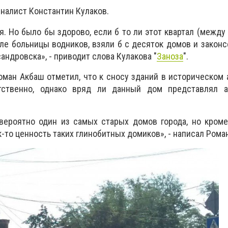
налист Константин Кулаков.
я. Но было бы здорово, если б то ли этот квартал (между
зле больницы водников, взяли б с десяток домов и законс
андровска», - приводит слова Кулакова "
Заноза
".
ман Акбаш отметил, что к сносу зданий в историческом 
тственно, однако вряд ли данный дом представлял а
 вероятно один из самых старых домов города, но кром
-то ценность таких глинобитных домиков», - написал Рома