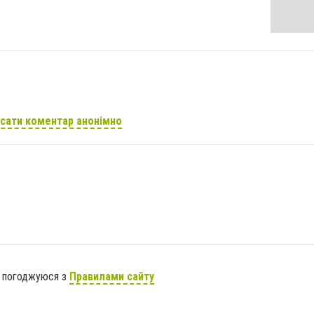
сати коментар анонімно
я погоджуюся з
Правилами сайту