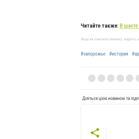
Читайте также
:
В шахте
Якщо ви помітили помилку, виділіть нео
#запорожье
#история
#ар
Діліться цією новиною та підп