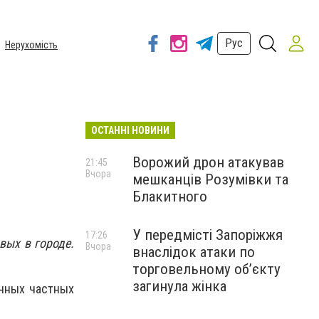
Рус
Нерухомість
ОСТАННІ НОВИНИ
Ворожий дрон атакував
21:45
Вчора
мешканців Розумівки та
Блакитного
У передмісті Запоріжжя
17:26
вых в городе.
Вчора
внаслідок атаки по
торговельному обʼєкту
загинула жінка
ичных частных