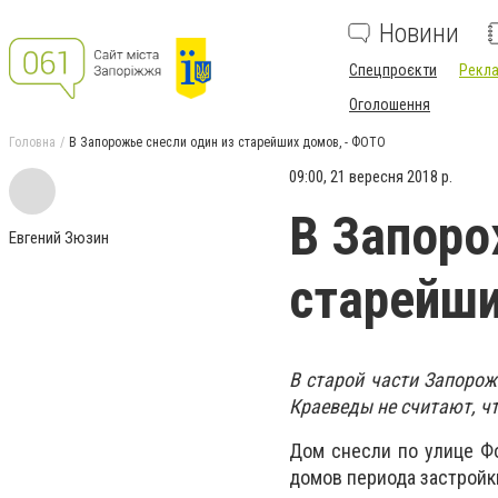
Новини
Спецпроєкти
Рекла
Оголошення
Головна
В Запорожье снесли один из старейших домов, - ФОТО
09:00, 21 вересня 2018 р.
В Запоро
Евгений Зюзин
старейши
В старой части Запорож
Краеведы не считают, ч
Дом снесли по улице Ф
домов периода застрой