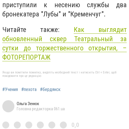
приступили к несению службы два
бронекатера "Лубы" и "Кременчуг".
Читайте также:
Как выглядит
обновленный сквер Театральный за
сутки до торжественного открытия, –
ФОТОРЕПОРТАЖ
Якщо ви помітили помилку, виділіть необхідний текст і натисніть Ctrl + Enter, щоб
повідомити про це редакцію
#Учения
#пехота
#бердянск
Ольга Зенюк
Головна редакторка 061.ua
0,0