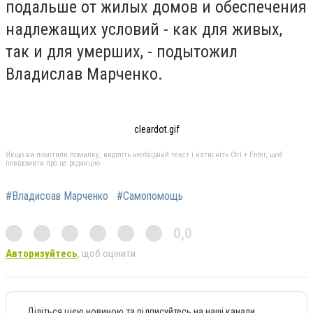
подальше от жилых домов и обеспечения
надлежащих условий - как для живых,
так и для умерших, - подытожил
Владислав Марченко.
cleardot.gif
Якщо ви помітили помилку, виділіть необхідний текст і натисніть Ctrl + Enter, щоб
повідомити про це редакцію
#Владисоав Марченко
#Самопомощь
0,0
Авторизуйтесь
, щоб оцінити
Діліться цією новиною та підписуйтесь на наші канали