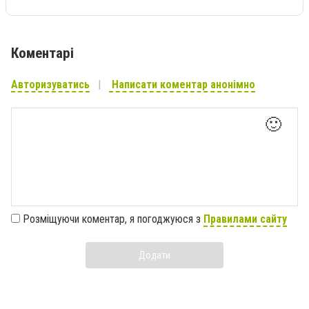
Коментарі
Авторизуватись
Написати коментар анонімно
🙂
Розміщуючи коментар, я погоджуюся з
Правилами сайту
Додати