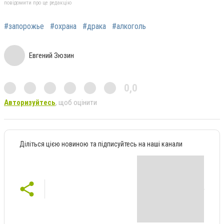
повідомити про це редакцію
#запорожье
#охрана
#драка
#алкоголь
Евгений Зюзин
0,0
Авторизуйтесь
, щоб оцінити
Діліться цією новиною та підписуйтесь на наші канали