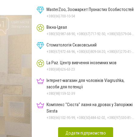
MasterZoo, Зоомаркет Пухнастих Особистостей
+380(66)700-10-54
Вікна-Ідеал
+380(50)987-68-90, +380(67)717-92-50, +380(50)579-04-56
Стоматологія Скаковський
+380(67)972-44-96, +380(63)809-04-20, +380(61)270-41-07
La Paz. Центр вивчення іноземних мов
+380(68)626-63-23
Інтернет-магазин для чоловіків Viagrushka,
засоби для потенції
+380(98)159-52-39
Комплекс "Сієста" лазня на дровах у Запоріжжі
Siesta
+380(66)102-95-99, +380(50)484-62-02, +380(97)530-81-63, +380(97)537-04-08
Додати підприємство