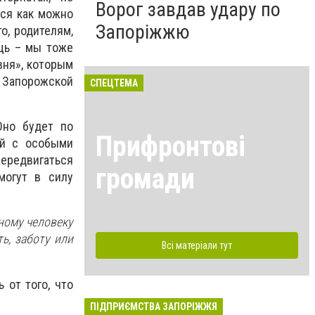
Ворог завдав удару по
мся как можно
Запоріжжю
о, родителям,
щь – мы тоже
вня», которым
в Запорожской
СПЕЦТЕМА
Оно будет по
Прифронтові
ей с особыми
передвигаться
громади
могут в силу
ному человеку
ь, заботу или
Всі матеріали тут
 от того, что
ПІДПРИЄМСТВА ЗАПОРІЖЖЯ