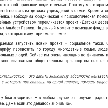
 к которой привыкли люди в семьях. Поэтому мы старае
тей попасть из детских учреждений в семьи. Кроме этог
бенка, необходима юридическая и психологическая помо
ейным устройством перекликается проект «Детская дере
нт Альберт Павлов. На данный момент с помощью фонда 
ма, в которых живут приемные семьи.
аемся запустить новый проект – социальное такси. 
тарифу перевозить по городу многодетные семье, люд
больных людей. Сейчас им очень накладно по финансам 
а воспользоваться общественным транспортом они не 
рительностью – это дарить знакомому, абсолютно неизвест
 с которым проживаешь на одной планете, помощь, радост
у благотворителя – в любом случае он получает радость
ее. Даже если это делалось анонимно».