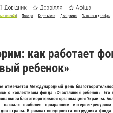
Довідник
Дозвілля
Афіша
ма на сайті
Погода
Карта міста
Довідкова
Питання-відповідь
орим: как работает фо
вый ребенок»
ре отмечается Международный день благотворительнос
ись с коллективом фонда «Счастливый ребенок». Его 
ональной благотворительной организацией Украины. Бол
– назвали наиболее прозрачным интернет-ресурсом
дов страны. В рамках спецпроекта сотрудники фонда 