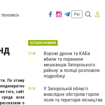
Рус
Нерухомість
ОСТАННІ НОВИНИ
нд
Ворожі дрони та КАБи
10:48
вбили та поранили
мешканців Запорізького
району: в поліції розповіли
подробиці
ти. По этому
неоднократно
У Запорізькій області
09:38
ее того, сайт
внаслідок обстрілів горіли
 среди всех
поля та територія лісництва
рассказали о