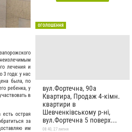
ОГОЛОШЕННЯ
запорожского
 неизлечимым
го лечения и
3 года: у нас
ена была, по
вул.Фортечна, 90а
го ребенка, у
участвовать в
Квартира, Продаж 4-кімн.
квартири в
Шевченківському р-ні,
 есть острая
вул.Фортечна 5 поверх...
братиться за
доставляю им
08:40, 27 липня