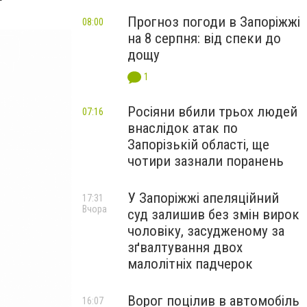
Прогноз погоди в Запоріжжі
08:00
на 8 серпня: від спеки до
дощу
1
Росіяни вбили трьох людей
07:16
внаслідок атак по
Запорізькій області, ще
чотири зазнали поранень
У Запоріжжі апеляційний
17:31
Вчора
суд залишив без змін вирок
чоловіку, засудженому за
зґвалтування двох
малолітніх падчерок
Ворог поцілив в автомобіль
16:07