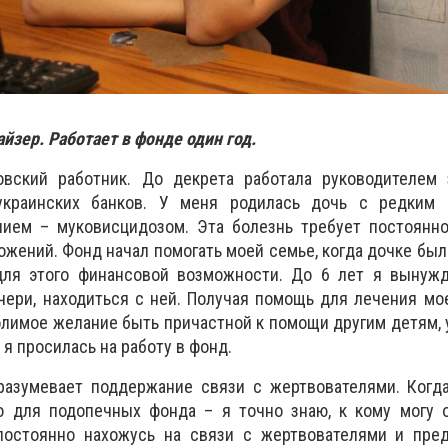
йзер. Работает в фонде один год.
вский работник. До декрета работала руководителем 
украинских банков. У меня родилась дочь с редким
нием – муковисцидозом. Эта болезнь требует постоянно
ений. Фонд начал помогать моей семье, когда дочке было 
для этого финансовой возможности. До 6 лет я вынужд
ери, находиться с ней. Получая помощь для лечения мое
лимое желание быть причастной к помощи другим детям, 
 я просилась на работу в фонд.
разумевает поддержание связи с жертвователями. Когда
о для подопечных фонда – я точно знаю, к кому могу о
постоянно нахожусь на связи с жертвователями и пре