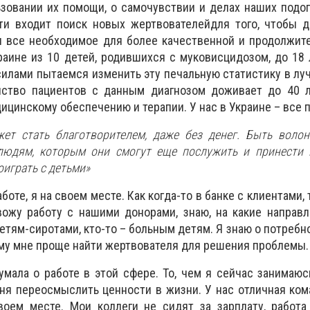
зовании их помощи, о самочувствии и делах наших подо
ти входит поиск новых жертвователейдля того, чтобы д
и все необходимое для более качественной и продолжит
аине из 10 детей, родившихся с муковисцидозом, до 18
силами пытаемся изменить эту печальную статистику в лу
ство пациентов с данным диагнозом доживает до 40 л
цинскому обеспечению и терапии. У нас в Украине – все п
ет стать благотворителем, даже без денег. Быть волон
юдям, которым они смогут еще послужить и принести п
оиграть с детьми»
боте, я на своем месте. Как когда-то в банке с клиентами, 
вожу работу с нашими донорами, знаю, на какие направ
детям-сиротами, кто-то – больным детям. Я знаю о потребн
ому мне проще найти жертвователя для решения проблемы.
умала о работе в этой сфере. То, чем я сейчас занимаюс
еня переосмыслить ценности в жизни. У нас отличная ко
воем месте. Мои коллеги не сидят за зарплату, работа