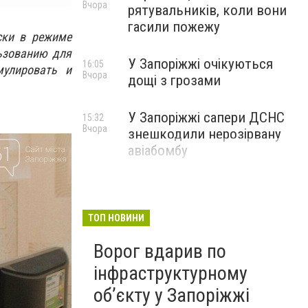
Вчора
рятувальників, коли вони
гасили пожежу
ски в режиме
ьзованию для
У Запоріжжі очікуються
16:05
мулировать и
Вчора
дощі з грозами
У Запоріжжі сапери ДСНС
15:32
Вчора
знешкодили нерозірвану
авіабомбу
ТОП НОВИНИ
Ворог вдарив по
інфраструктурному
обʼєкту у Запоріжжі