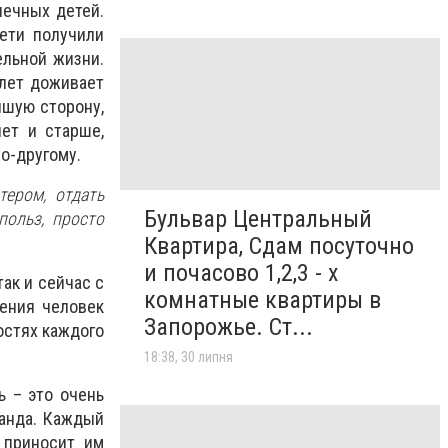
печных детей.
ети получили
ельной жизни.
 лет доживает
чшую сторону,
ет и старше,
о-другому.
тером, отдать
Бульвар Центральный
ольз, просто
Квартира, Сдам посуточно
и почасово 1,2,3 - х
так и сейчас с
комнатные квартиры в
ления человек
Запорожье. Ст...
остях каждого
18:38, 30 липня
ь – это очень
манда. Каждый
 приносит им