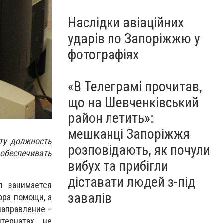
Наслідки авіаційних
ударів по Запоріжжю у
фотографіях
«В Телеграмі прочитав,
що на Шевченківський
район летить»:
мешканці Запоріжжя
ту должность
розповідають, як почули
 обеспечивать
вибух та прибігли
діставати людей з-під
л занимается
завалів
ора помощи, а
направление –
тернатах, не