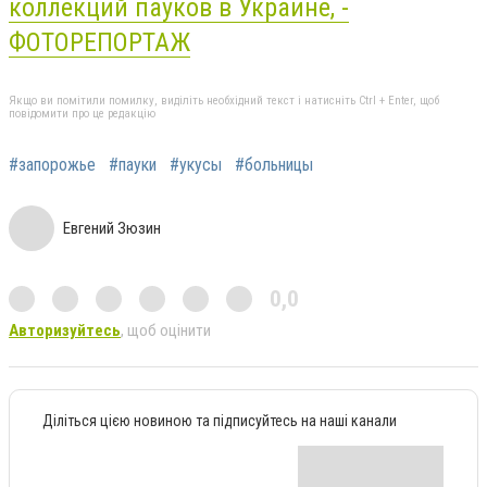
коллекций пауков в Украине, -
ФОТОРЕПОРТАЖ
Якщо ви помітили помилку, виділіть необхідний текст і натисніть Ctrl + Enter, щоб
повідомити про це редакцію
#запорожье
#пауки
#укусы
#больницы
Евгений Зюзин
0,0
Авторизуйтесь
, щоб оцінити
Діліться цією новиною та підписуйтесь на наші канали