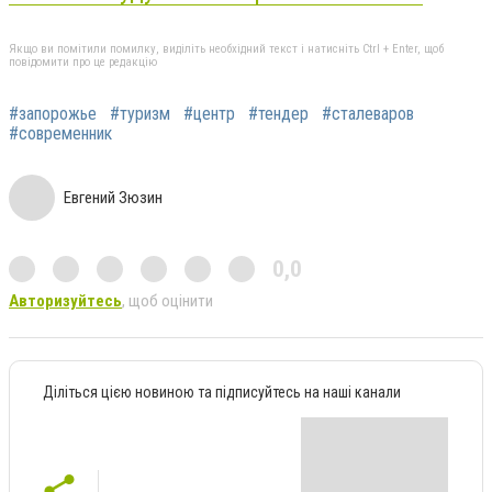
Якщо ви помітили помилку, виділіть необхідний текст і натисніть Ctrl + Enter, щоб
повідомити про це редакцію
#запорожье
#туризм
#центр
#тендер
#сталеваров
#современник
Евгений Зюзин
0,0
Авторизуйтесь
, щоб оцінити
Діліться цією новиною та підписуйтесь на наші канали