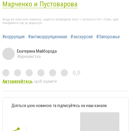
Марченко и Пустоварова
Якщо ви помітили помилку, виділіть необхідний текст і натисніть Ctrl + Enter, щоб
повідомити про це редакцію
#коррупция
#антикоррупционная
#экскурсия
#Запорожье
Екатерина Майборода
Журналистка
0,0
Авторизуйтесь
, щоб оцінити
Діліться цією новиною та підписуйтесь на наші канали