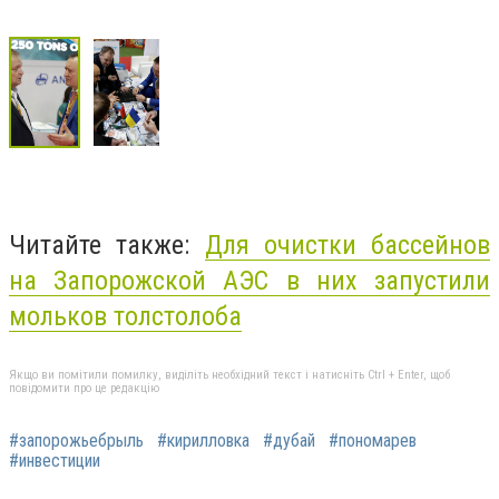
Читайте также:
Для очистки бассейнов
на Запорожской АЭС в них запустили
мольков толстолоба
Якщо ви помітили помилку, виділіть необхідний текст і натисніть Ctrl + Enter, щоб
повідомити про це редакцію
#запорожьебрыль
#кирилловка
#дубай
#пономарев
#инвестиции