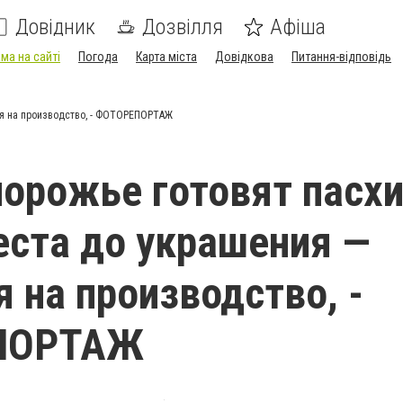
Довідник
Дозвілля
Афіша
ма на сайті
Погода
Карта міста
Довідкова
Питання-відповідь
сия на производство, - ФОТОРЕПОРТАЖ
порожье готовят пасхи
еста до украшения —
я на производство, -
ПОРТАЖ