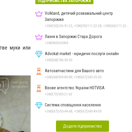
ПІДПРИЄМСТВА ЗАПОРІЖЖЯ
Volkland, дитячий розважальний центр
Запоріжжя
+380(50)236-91-25, +380(95)111-22-28, +380(66)111-22-29
Лазня в Запоріжжі Стара Дорога
+380960336969
тве муки или
Advokat market - юридичні послуги онлайн
+380(68)706-50-50
Автозапчастини для Вашого авто
+380(68)909-85-89, +380(67)545-55-50
Візове агентство України HOTVISA
+380(73)930-21-63
Система сповіщення населення
+380(67)350-44-68, +380(67)340-49-59
Додати підприємство