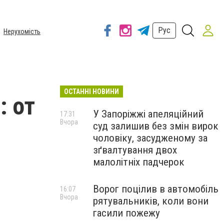
Рус
Нерухомість
ОСТАННІ НОВИНИ
: от
У Запоріжжі апеляційний
17:31
Вчора
суд залишив без змін вирок
чоловіку, засудженому за
зґвалтування двох
малолітніх падчерок
Ворог поцілив в автомобіль
16:07
Вчора
рятувальників, коли вони
гасили пожежу