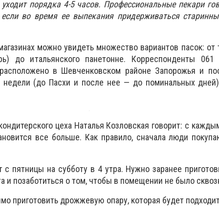
 уходит порядка 4-5 часов. Профессиональные пекари гов
, если во время ее выпекания придерживаться старинны
магазинах можно увидеть множество вариантов пасок: от
урь) до итальянского панетонне. Корреспонденты 061
 расположено в Шевченковском районе Запорожья и пос
 недели (до Пасхи и после нее — до поминальных дней)
кондитерского цеха Наталья Козловская говорит: с кажды
ановится все больше. Как правило, сначала люди покуп
т с пятницы на субботу в 4 утра. Нужно заранее приготов
а и позаботиться о том, чтобы в помещении не было сквоз
мо приготовить дрожжевую опару, которая будет подходит