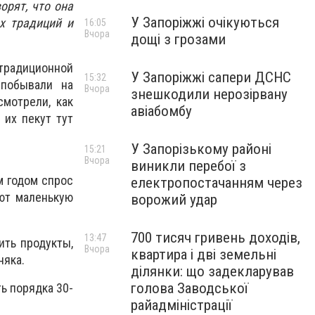
орят, что она
У Запоріжжі очікуються
х традиций и
16:05
Вчора
дощі з грозами
 традиционной
У Запоріжжі сапери ДСНС
15:32
 побывали на
Вчора
знешкодили нерозірвану
мотрели, как
авіабомбу
 их пекут тут
У Запорізькому районі
15:21
Вчора
виникли перебої з
м годом спрос
електропостачанням через
ают маленькую
ворожий удар
700 тисяч гривень доходів,
13:47
ить продукты,
Вчора
квартира і дві земельні
няка.
ділянки: що задекларував
голова Заводської
ь порядка 30-
райадміністрації