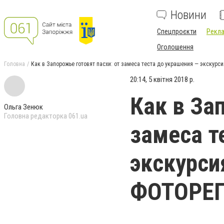
Новини
Спецпроєкти
Рекла
Оголошення
Головна
Как в Запорожье готовят пасхи: от замеса теста до украшения — экскур
20:14, 5 квітня 2018 р.
Как в За
Ольга Зенюк
Головна редакторка 061.ua
замеса т
экскурси
ФОТОРЕ