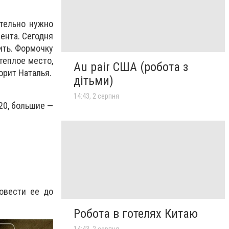
тельно нужно
ента. Сегодня
ить. Формочку
теплое место,
Au pair США (робота з
орит Наталья.
дітьми)
14:43, 2 серпня
20, большие —
довести ее до
Робота в готелях Китаю
14:43, 2 серпня