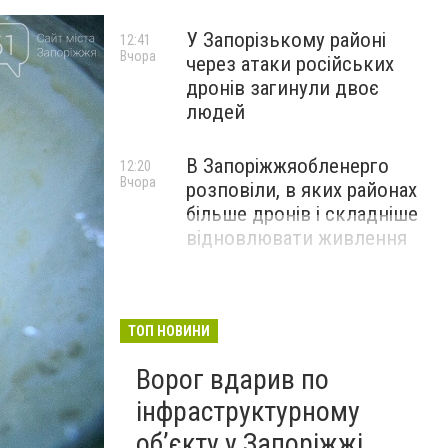
У Запорізькому районі
12:41
Вчора
через атаки російських
дронів загинули двоє
людей
В Запоріжжяобленерго
12:20
Вчора
розповіли, в яких районах
більше дронів і складніше
відновлювати живлення
ТОП НОВИНИ
Ворог вдарив по
інфраструктурному
обʼєкту у Запоріжжі