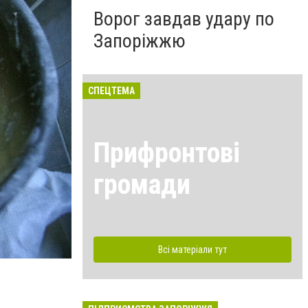
Ворог завдав удару по
Запоріжжю
СПЕЦТЕМА
Прифронтові
громади
Всі матеріали тут