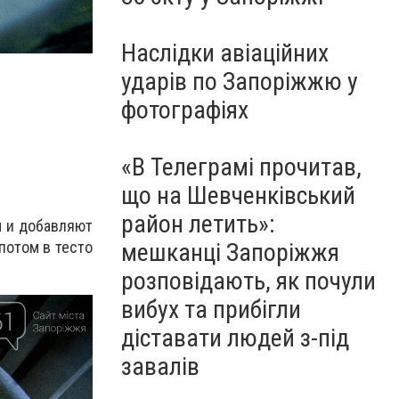
Наслідки авіаційних
ударів по Запоріжжю у
фотографіях
«В Телеграмі прочитав,
що на Шевченківський
район летить»:
м и добавляют
потом в тесто
мешканці Запоріжжя
розповідають, як почули
вибух та прибігли
діставати людей з-під
завалів