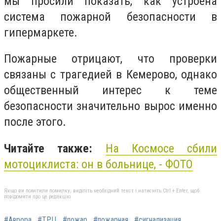
мы просили показать, как устроена
система пожарной безопасности в
гипермаркете.
Пожарные отрицают, что проверки
связаны с трагедией в Кемерово, однако
общественный интерес к теме
безопасности значительно вырос именно
после этого.
Читайте также:
На Космосе сбили
мотоциклиста: он в больнице, - ФОТО
Якщо ви помітили помилку, виділіть необхідний текст і натисніть Ctrl + Enter, щоб
повідомити про це редакцію
#Аврора
#ТРЦ
#пожар
#пожарная
#сигнализация