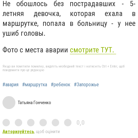
Не обошлось без пострадавших - 5-
летняя девочка, которая ехала в
маршрутке, попала в больницу - у нее
ушиб головы.
Фото с места аварии
смотрите ТУТ.
Якщо ви помітили помилку, виділіть необхідний текст і натисніть Ctrl + Enter, щоб
повідомити про це редакцію
#авария
#маршрутка
#ребенок
#Запорожье
Татьяна Гонченко
0,0
Авторизуйтесь
, щоб оцінити