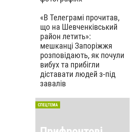
«В Телеграмі прочитав,
що на Шевченківський
район летить»:
мешканці Запоріжжя
розповідають, як почули
вибух та прибігли
діставати людей з-під
завалів
СПЕЦТЕМА
Прифронтові