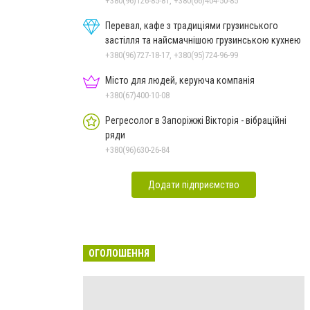
+380(96)126-85-81, +380(66)404-50-85
Перевал, кафе з традиціями грузинського
застілля та найсмачнішою грузинською кухнею
+380(96)727-18-17, +380(95)724-96-99
Місто для людей, керуюча компанія
+380(67)400-10-08
Регресолог в Запоріжжі Вікторія - вібраційні
ряди
+380(96)630-26-84
Додати підприємство
ОГОЛОШЕННЯ