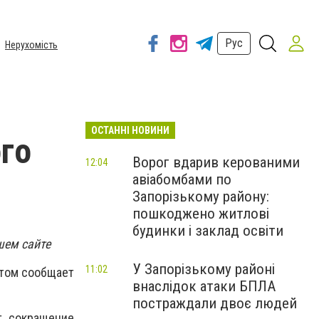
Рус
Нерухомість
ОСТАННІ НОВИНИ
го
Ворог вдарив керованими
12:04
авіабомбами по
Запорізькому району:
пошкоджено житлові
будинки і заклад освіти
шем сайте
У Запорізькому районі
11:02
этом сообщает
внаслідок атаки БПЛА
постраждали двоє людей
т сокращение