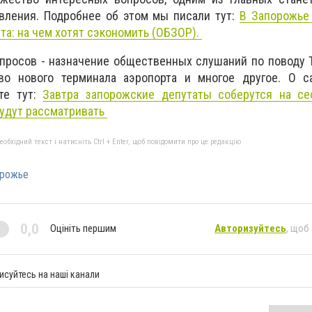
вления. Подробнее об этом мы писали тут:
В Запорожье
а: на чем хотят сэкономить (ОБЗОР).
просов - назначение общественных слушаний по поводу 
тво нового терминала аэропорта и многое другое. О 
те тут:
Завтра запорожские депутаты соберутся на се
будут рассматривать
бхідний текст і натисніть Ctrl + Enter, щоб повідомити про це редакцію
орожье
0,0
Оцініть першим
Авторизуйтесь
, щоб
исуйтесь на наші канали