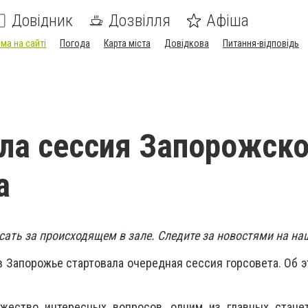
Довідник
Дозвілля
Афіша
ма на сайті
Погода
Карта міста
Довідкова
Питання-відповідь
ла сессия Запорожско
а
сать за происходящем в зале. Следите за новостями на на
 в Запорожье стартовала очередная сессия горсовета. Об 
жество интересных вопросов, одним из главных стане