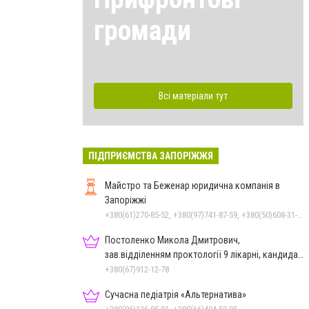
громади
Всі матеріали тут
ПІДПРИЄМСТВА ЗАПОРІЖЖЯ
Майстро та Беженар юридична компанія в
Запоріжжі
+380(61)270-85-52, +380(97)741-87-59, +380(50)608-31-76
Постоленко Микола Дмитрович,
зав.відділенням проктології 9 лікарні, кандидат
медичних наук, доцент
+380(67)912-12-78
Сучасна педіатрія «Альтернатива»