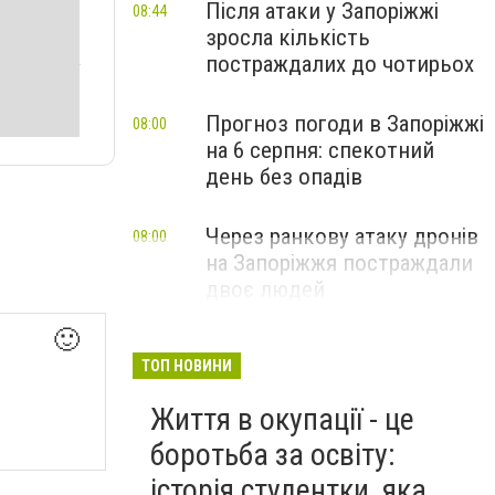
Після атаки у Запоріжжі
08:44
зросла кількість
постраждалих до чотирьох
Прогноз погоди в Запоріжжі
08:00
на 6 серпня: спекотний
день без опадів
Через ранкову атаку дронів
08:00
на Запоріжжя постраждали
двоє людей
🙂
ТОП НОВИНИ
Життя в окупації - це
боротьба за освіту:
історія студентки, яка