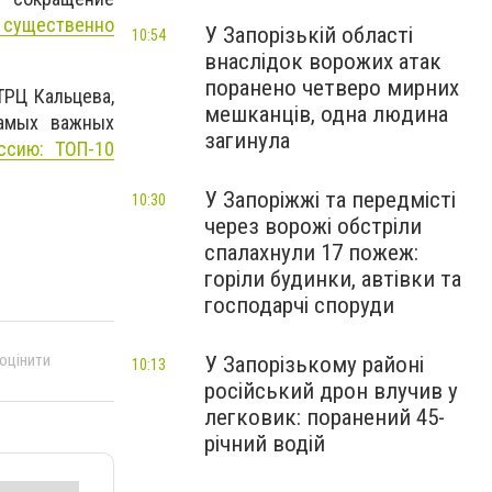
 существенно
У Запорізькій області
10:54
внаслідок ворожих атак
поранено четверо мирних
ТРЦ Кальцева,
мешканців, одна людина
самых важных
загинула
ссию: ТОП-10
У Запоріжжі та передмісті
10:30
через ворожі обстріли
спалахнули 17 пожеж:
горіли будинки, автівки та
господарчі споруди
 оцінити
У Запорізькому районі
10:13
російський дрон влучив у
легковик: поранений 45-
річний водій