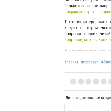
бюджетов на все напра
сокращают траты бюджет
Также из интересных во
кредит на строительс
вопросах сессии читай
вопросов, которые они 
Якщо ви помітили помилку, виділіть нео
#сессия
#горсовет
#Зап
Діліться цією новиною та підп