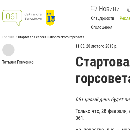
Новини
Спецпроєкти
Рекла
Оголошення
Головна
Стартовала сессия Запорожского горсовета
11:03, 28 лютого 2018 р.
Стартова
Татьяна Гонченко
горсовет
061 целый день будет пи
Только что, 28 февраля,
061.
На повестке дня - мно