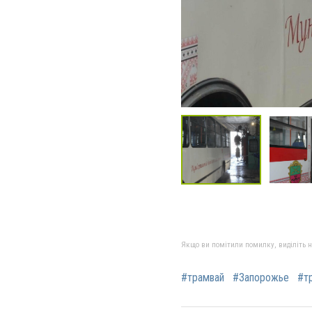
Якщо ви помітили помилку, виділіть нео
#трамвай
#Запорожье
#т