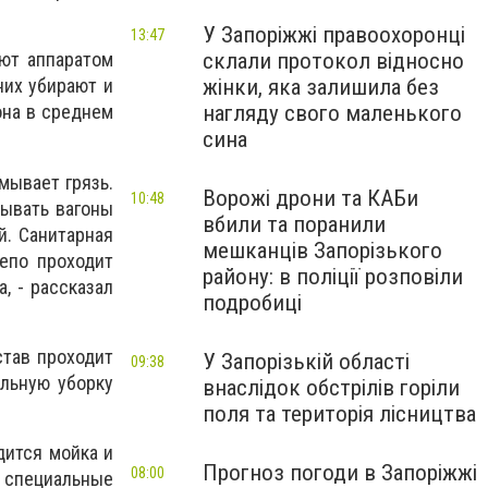
У Запоріжжі правоохоронці
13:47
склали протокол відносно
ют аппаратом
жінки, яка залишила без
них убирают и
нагляду свого маленького
она в среднем
сина
мывает грязь.
Ворожі дрони та КАБи
10:48
мывать вагоны
вбили та поранили
й. Санитарная
мешканців Запорізького
депо проходит
району: в поліції розповіли
, - рассказал
подробиці
став проходит
У Запорізькій області
09:38
альную уборку
внаслідок обстрілів горіли
поля та територія лісництва
дится мойка и
Прогноз погоди в Запоріжжі
08:00
специальные