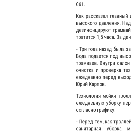
061.
Как рассказал главный
высокого давления. Над
дезинфицируют трамвай и
тратится 1,5 часа. За д
- Три года назад была з
Вода подается под высо
трамваев. Внутри салон
очистка и проверка те
ежедневно перед выходо
Юрий Карпов.
Технология мойки тролл
ежедневную уборку пере
согласно графику.
- Перед тем, как тролл
санитарная уборка 