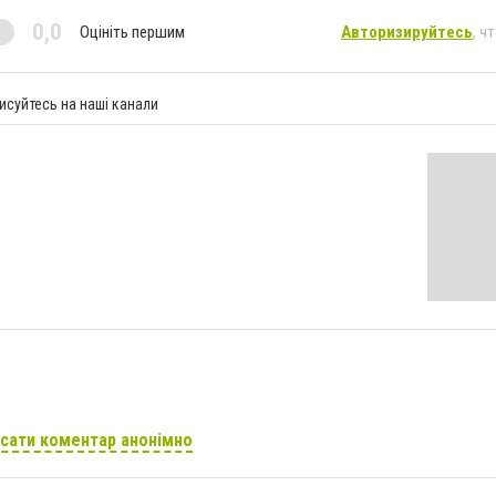
0,0
Оцініть першим
Авторизируйтесь
, ч
исуйтесь на наші канали
сати коментар анонімно