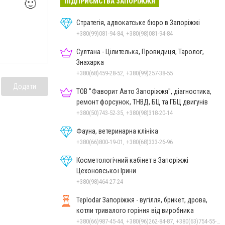
ПІДПРИЄМСТВА ЗАПОРІЖЖЯ
🙂
Стратегія, адвокатське бюро в Запоріжжі
+380(99)081-94-84, +380(98)081-94-84
Султана - Цілителька, Провидиця, Таролог,
Знахарка
+380(68)459-28-52, +380(99)257-38-55
Додати
ТОВ "Фаворит Авто Запоріжжя", діагностика,
ремонт форсунок, ТНВД, БЦ та ГБЦ двигунів
+380(50)743-52-35, +380(98)318-20-14
Фауна, ветеринарна клініка
+380(66)800-19-01, +380(68)333-26-96
Косметологічний кабінет в Запоріжжі
Цехоновської Ірини
+380(98)464-27-24
Teplodar Запоріжжя - вугілля, брикет, дрова,
котли тривалого горіння від виробника
+380(66)987-45-44, +380(96)262-84-87, +380(63)754-55-79