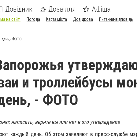
Довідник
Дозвілля
Афіша
ма на сайті
Погода
Карта міста
Довідкова
Питання-відповідь
 день, - ФОТО
Запорожья утверждаю
ваи и троллейбусы мо
ень, - ФОТО
ях написать, верите вы или нет в это утверждение
оют каждый день. Об этом заявляют в пресс-службе мэр