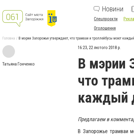
Новини
Спецпроєкти
Рекла
Оголошення
Головна
В мэрии Запорожья утверждают, что трамваи и троллейбусы моют каждый
16:23, 22 лютого 2018 р.
В мэрии 
Татьяна Гонченко
что трам
каждый д
Предлагаем в комментари
В Запорожье трамваи м