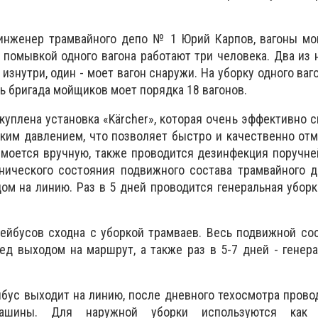
 инженер трамвайного депо № 1 Юрий Карпов, вагоны мо
 помывкой одного вагона работают три человека. Два из 
знутри, один - моет вагон снаружи. На уборку одного ваг
ень бригада мойщиков моет порядка 18 вагонов.
акуплена установка «Kärcher», которая очень эффективно с
ким давлением, что позволяет быстро и качественно от
 моется вручную, также проводится дезинфекция поручне
хнического состояния подвижного состава трамвайного 
м на линию. Раз в 5 дней проводится генеральная уборка
ейбусов сходна с уборкой трамваев. Весь подвижной со
д выходом на маршрут, а также раз в 5-7 дней - генер
ейбус выходит на линию, после дневного техосмотра прово
машины. Для наружной уборки используются как 