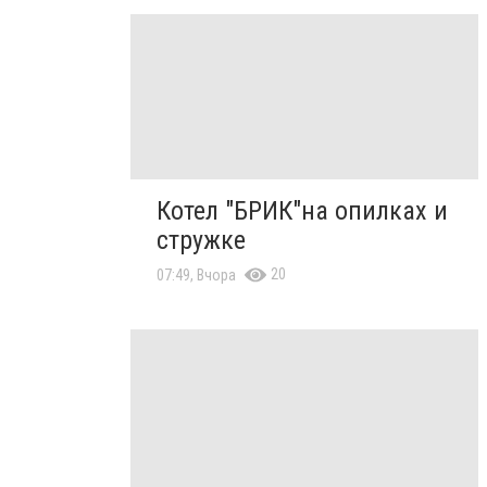
Котел "БРИК"на опилках и
стружке
20
07:49, Вчора