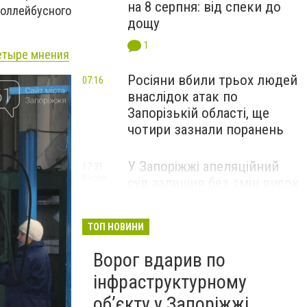
на 8 серпня: від спеки до
роллейбусного
дощу
1
етыре мнения
Росіяни вбили трьох людей
07:16
внаслідок атак по
Запорізькій області, ще
чотири зазнали поранень
У Запоріжжі апеляційний
17:31
Вчора
суд залишив без змін вирок
чоловіку, засудженому за
зґвалтування двох
ТОП НОВИНИ
малолітніх падчерок
Ворог вдарив по
інфраструктурному
обʼєкту у Запоріжжі