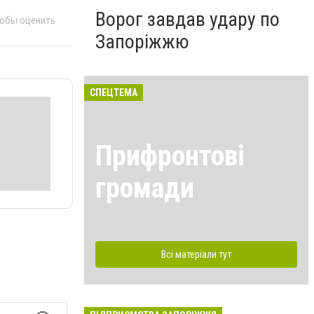
Ворог завдав удару по
тобы оценить
Запоріжжю
СПЕЦТЕМА
Прифронтові
громади
Всі матеріали тут