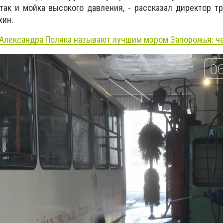
так и мойка высокого давления, - рассказал директор т
хин.
Александра Поляка называют лучшим мэром Запорожья: ч