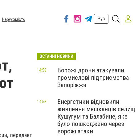
Рус
Нерухомість
ОСТАННІ НОВИНИ
т,
Ворожі дрони атакували
14:58
промислові підприємства
ют
Запоріжжя
Енергетики відновили
14:53
живлення мешканців селищ
Кушугум та Балабине, яке
було пошкоджено через
ворожі атаки
ии, передает