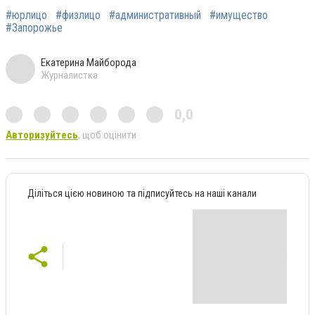
#юрлицо
#физлицо
#административный
#имущество
#Запорожье
Екатерина Майборода
Журналистка
0,0
Авторизуйтесь
, щоб оцінити
Діліться цією новиною та підписуйтесь на наші канали