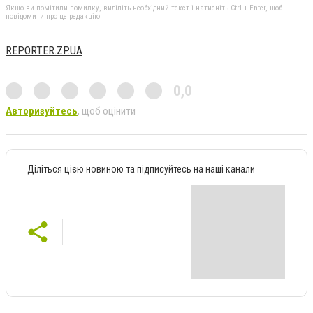
Якщо ви помітили помилку, виділіть необхідний текст і натисніть Ctrl + Enter, щоб
повідомити про це редакцію
REPORTER.ZP.UA
0,0
Авторизуйтесь
, щоб оцінити
Діліться цією новиною та підписуйтесь на наші канали