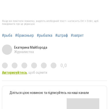
Якщо ви помітили помилку, виділіть необхідний текст і натисніть Ctrl + Enter, щоб
повідомити про це редакцію
#рыба
#браконьер
#рыбалка
#штраф
#запрет
Екатерина Майборода
Журналистка
0,0
Авторизуйтесь
, щоб оцінити
Діліться цією новиною та підписуйтесь на наші канали