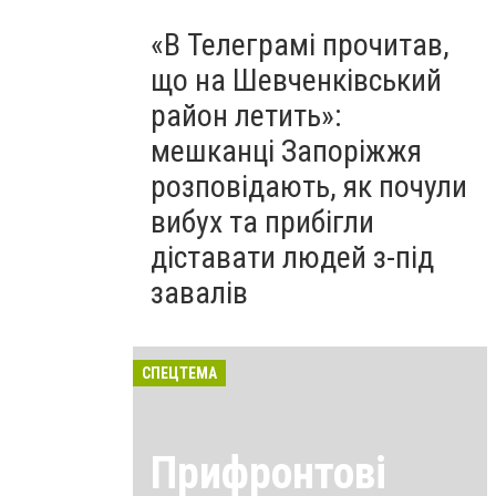
«В Телеграмі прочитав,
що на Шевченківський
район летить»:
мешканці Запоріжжя
розповідають, як почули
вибух та прибігли
діставати людей з-під
завалів
СПЕЦТЕМА
Прифронтові