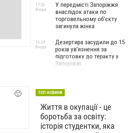
У передмісті Запоріжжя
17:26
Вчора
внаслідок атаки по
торговельному обʼєкту
загинула жінка
Дезертира засудили до 15
16:24
Вчора
років увʼязнення за
підготовку до теракту у
Запоріжжі
🙂
ТОП НОВИНИ
Життя в окупації - це
боротьба за освіту:
історія студентки, яка