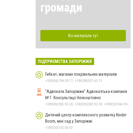
громади
Всі матеріали тут
ПІДПРИЄМСТВА ЗАПОРІЖЖЯ
Гибка+, магазин покрівельних матеріалів
+380(66)794-38-77, +380(98)007-63-13
"Адвокати Запоріжжя" Адвокатська компанія
№ 1. Консультації безкоштовно
+380(96)082-92-50, +380(96)082-92-50, +380(63)944-59-94, +380(66)363-84-72
Дитячий центр комплексного розвитку Kinder
Boom, міні сад у Запоріжжі
+380(50)102-03-03