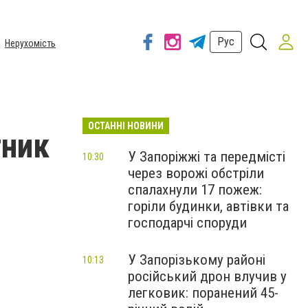
Рус
Нерухомість
ОСТАННІ НОВИНИ
тник
У Запоріжжі та передмісті
10:30
через ворожі обстріли
спалахнули 17 пожеж:
горіли будинки, автівки та
господарчі споруди
У Запорізькому районі
10:13
російський дрон влучив у
легковик: поранений 45-