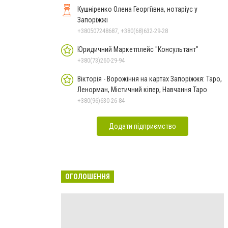
Кушніренко Олена Георгіївна, нотаріус у
Запоріжжі
+380507248687, +380(68)632-29-28
Юридичний Маркетплейс "Консультант"
+380(73)260-29-94
Вікторія - Ворожіння на картах Запоріжжя: Таро,
Ленорман, Містичний кіпер, Навчання Таро
+380(96)630-26-84
Додати підприємство
ОГОЛОШЕННЯ