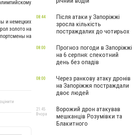
річний водій
олимпийскому
Після атаки у Запоріжжі
08:44
ны и немецких
зросла кількість
рол золото на
постраждалих до чотирьох
спортсмены на
Прогноз погоди в Запоріжжі
08:00
на 6 серпня: спекотний
день без опадів
Через ранкову атаку дронів
08:00
на Запоріжжя постраждали
двоє людей
 оцінити
Ворожий дрон атакував
21:45
Вчора
мешканців Розумівки та
Блакитного