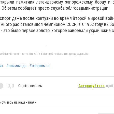
 открыли памятник легендарному запорожскому борцу и 
. Об этом сообщает пресс-служба облгосадминистрации.
 спорт даже после контузии во время Второй мировой вой
много рас становился чемпионом СССР, а в 1952 году выбо
- это было первое золото, которое завоевали украинские 
бхідний текст і натисніть Ctrl + Enter, щоб повідомити про це редакцію
ик
#олимпиада
#спортсмен
0,0
Оцініть першим
Авторизуйтесь
, щоб
исуйтесь на наші канали