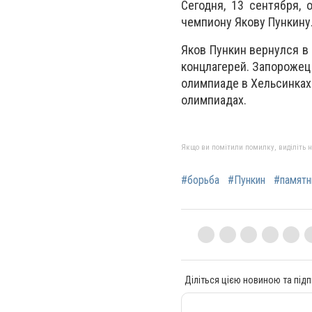
Сегодня, 13 сентября,
чемпиону Якову Пункину
Яков Пункин вернулся в
концлагерей. Запорожец 
олимпиаде в Хельсинках 
олимпиадах.
Якщо ви помітили помилку, виділіть нео
#борьба
#Пункин
#памятн
Діліться цією новиною та підп