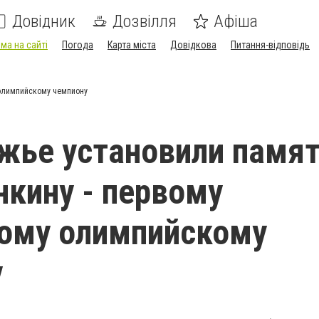
Довідник
Дозвілля
Афіша
ма на сайті
Погода
Карта міста
Довідкова
Питання-відповідь
 олимпийскому чемпиону
жье установили памя
нкину - первому
ому олимпийскому
у