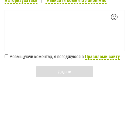
Авторизуватись
Написати коментар анонімно
🙂
Розміщуючи коментар, я погоджуюся з
Правилами сайту
Додати