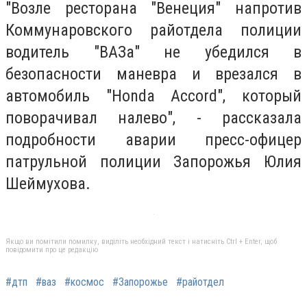
"Возле ресторана "Венеция" напротив
Коммунаровского райотдела полиции
водитель "ВАЗа" не убедился в
безопасности маневра и врезался в
автомобиль "Honda Accord", который
поворачивал налево", - рассказала
подробности аварии пресс-офицер
патрульной полиции Запорожья Юлия
Шеймухова.
Якщо ви помітили помилку, виділіть необхідний текст і натисніть Ctrl + Enter, щоб
повідомити про це редакцію
#дтп
#ваз
#космос
#Запорожье
#райотдел