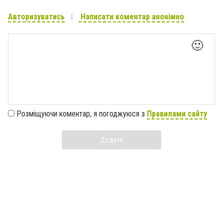
Авторизуватись
Написати коментар анонімно
🙂
Розміщуючи коментар, я погоджуюся з
Правилами сайту
Додати