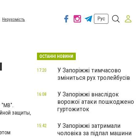
Рус
Нерухомість
ОСТАННІ НОВИНИ
я
У Запоріжжі тимчасово
17:20
зміниться рух тролейбусів
У Запоріжжі внаслідок
16:08
ворожої атаки пошкоджено
 "МВ".
гуртожиток
ийной защиты,
У Запоріжжі затримали
15:42
 этом
чоловіка за підпал машини