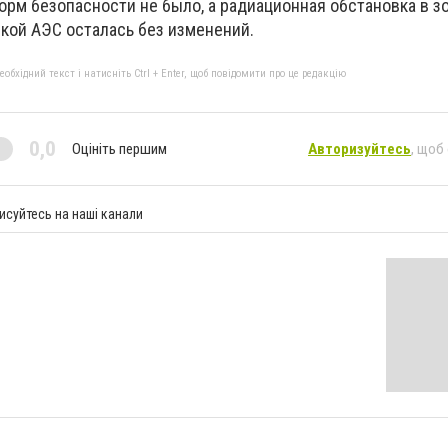
орм безопасности не было, а радиационная обстановка в з
ой АЭС осталась без изменений.
бхідний текст і натисніть Ctrl + Enter, щоб повідомити про це редакцію
0,0
Оцініть першим
Авторизуйтесь
, щоб
исуйтесь на наші канали