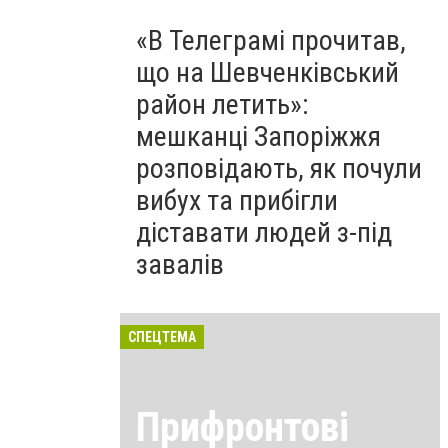
«В Телеграмі прочитав,
що на Шевченківський
район летить»:
мешканці Запоріжжя
розповідають, як почули
вибух та прибігли
діставати людей з-під
завалів
СПЕЦТЕМА
Прифронтові