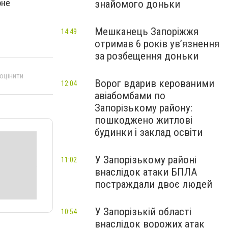
оне
знайомого доньки
Мешканець Запоріжжя
14:49
отримав 6 років увʼязнення
за розбещення доньки
 оцінити
Ворог вдарив керованими
12:04
авіабомбами по
Запорізькому району:
пошкоджено житлові
будинки і заклад освіти
У Запорізькому районі
11:02
внаслідок атаки БПЛА
постраждали двоє людей
У Запорізькій області
10:54
внаслідок ворожих атак