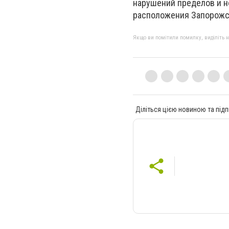
нарушений пределов и н
расположения Запорожск
Якщо ви помітили помилку, виділіть нео
Діліться цією новиною та підп