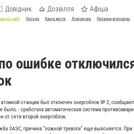
Довідник
Дозвілля
Афіша
ма на сайті
Погода
Карта міста
Довідкова
Питання-відповідь
по ошибке отключилс
ок
 атомной станции был отключен энергоблок № 2, сообщают
не было, - сработала автоматическая система противоавар
ен от сети второй энергоблок.
жба ЗАЭС, причина "ложной тревоги" еще выясняется. При