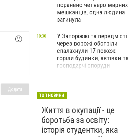
поранено четверо мирних
мешканців, одна людина
загинула
У Запоріжжі та передмісті
10:30
🙂
через ворожі обстріли
спалахнули 17 пожеж:
горіли будинки, автівки та
господарчі споруди
Додати
ТОП НОВИНИ
Життя в окупації - це
боротьба за освіту:
історія студентки, яка