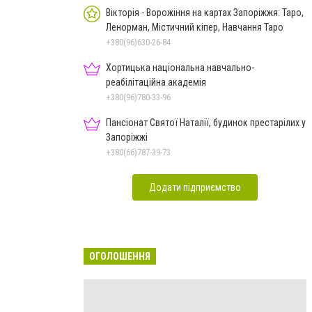
Вікторія - Ворожіння на картах Запоріжжя: Таро,
Ленорман, Містичний кіпер, Навчання Таро
+380(96)630-26-84
Хортицька національна навчально-
реабілітаційна академія
+380(96)780-33-96
Пансіонат Святої Наталії, будинок престарілих у
Запоріжжі
+380(66)787-39-73
Додати підприємство
ОГОЛОШЕННЯ