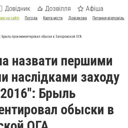
Довідник
Дозвілля
Афіша
ма на сайті
Погода
Карта міста
Довідкова
Питання-відповідь
": Брыль прокомментировал обыски в Запорожской ОГА
а назвати першими
и наслідками заходу
2016": Брыль
нтировал обыски в
ской ОГА