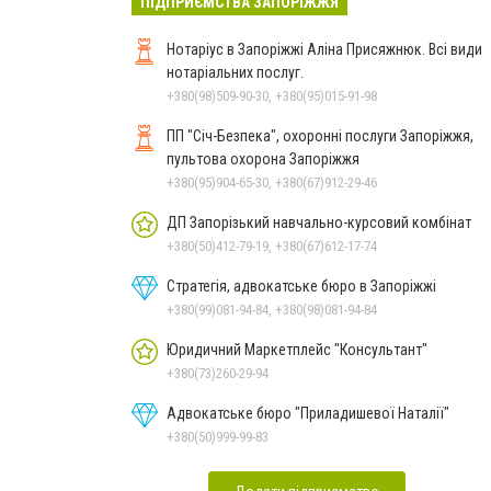
ПІДПРИЄМСТВА ЗАПОРІЖЖЯ
Нотаріус в Запоріжжі Аліна Присяжнюк. Всі види
нотаріальних послуг.
+380(98)509-90-30, +380(95)015-91-98
ПП "Січ-Безпека", охоронні послуги Запоріжжя,
пультова охорона Запоріжжя
+380(95)904-65-30, +380(67)912-29-46
ДП Запорізький навчально-курсовий комбінат
+380(50)412-79-19, +380(67)612-17-74
Стратегія, адвокатське бюро в Запоріжжі
+380(99)081-94-84, +380(98)081-94-84
Юридичний Маркетплейс "Консультант"
+380(73)260-29-94
Адвокатське бюро "Приладишевої Наталії"
+380(50)999-99-83