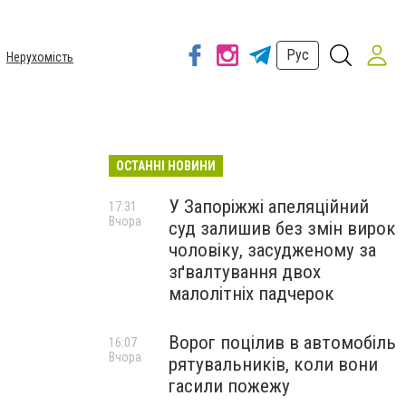
Рус
Нерухомість
ОСТАННІ НОВИНИ
У Запоріжжі апеляційний
17:31
Вчора
суд залишив без змін вирок
чоловіку, засудженому за
зґвалтування двох
малолітніх падчерок
Ворог поцілив в автомобіль
16:07
Вчора
рятувальників, коли вони
гасили пожежу