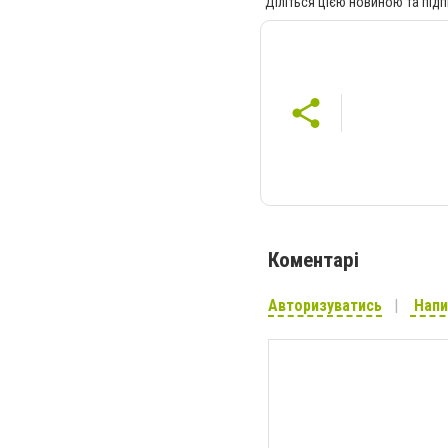
Діліться цією новиною та підп
Коментарі
Авторизуватись
Напи