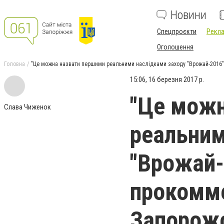
Новини
Спецпроєкти
Рекла
Оголошення
Головна
"Це можна назвати першими реальними наслідками заходу "Врожай-2016
15:06, 16 березня 2017 р.
"Це можн
Слава Чиженок
реальним
"Врожай-
прокомме
Запорож