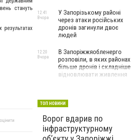
ані державним
вень стануть
У Запорізькому районі
12:41
Вчора
через атаки російських
дронів загинули двоє
х результатах
людей
В Запоріжжяобленерго
12:20
Вчора
розповіли, в яких районах
більше дронів і складніше
відновлювати живлення
ТОП НОВИНИ
Ворог вдарив по
 оцінити
інфраструктурному
обʼєкту у Запоріжжі