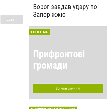
Ворог завдав удару по
Запоріжжю
Додати
СПЕЦТЕМА
Прифронтові
громади
Всі матеріали тут