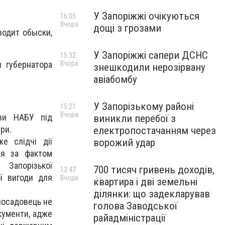
У Запоріжжі очікуються
16:05
Вчора
дощі з грозами
водит обыски,
У Запоріжжі сапери ДСНС
15:32
Вчора
 губернатора
знешкодили нерозірвану
авіабомбу
У Запорізькому районі
15:21
Вчора
иви НАБУ під
виникли перебої з
ури.
електропостачанням через
е слідчі дії
ворожий удар
ня за фактом
Запорізької
700 тисяч гривень доходів,
13:47
ї вигоди для
Вчора
квартира і дві земельні
ділянки: що задекларував
посадовець не
голова Заводської
кументи, адже
райадміністрації