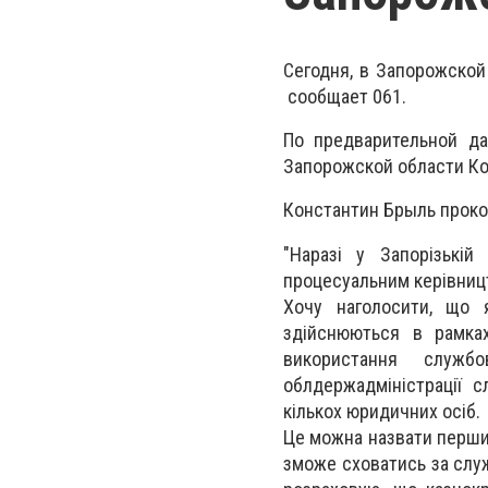
Сегодня, в Запорожско
сообщает 061.
По предварительной д
Запорожской области Ко
Константин Брыль проко
"Наразі у Запорізькі
процесуальним керівницт
Хочу наголосити, що я
здійснюються в рамка
використання служб
облдержадміністрації 
кількох юридичних осіб.
Це можна назвати перши
зможе сховатись за слу