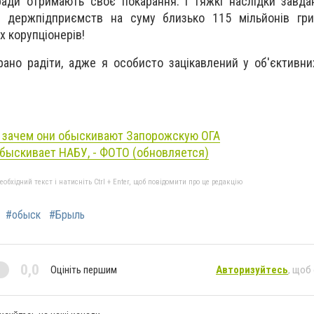
ради отримають своє покарання. І тяжкі наслідки завд
м держпідприємств на суму близько 115 мільйонів гри
х корупціонерів!
ано радіти, адже я особисто зацікавлений у об'єктивни
, зачем они обыскивают Запорожскую ОГА
быскивает НАБУ, - ФОТО (обновляется)
бхідний текст і натисніть Ctrl + Enter, щоб повідомити про це редакцію
#обыск
#Брыль
0,0
Оцініть першим
Авторизуйтесь
, щоб