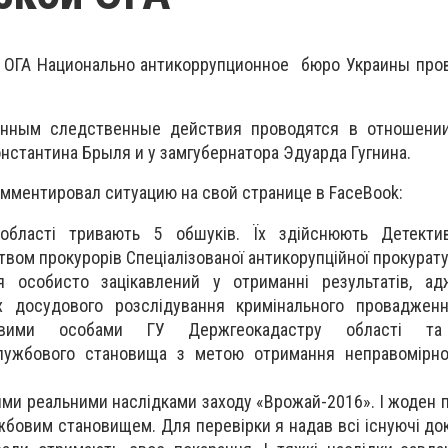
й ОГА Национально антикоррупционное бюро Украины про
анным следственные действия проводятся в отношении
нстантина Брыля и у замгубернатора Эдуарда Гугнина.
мментировал ситуацию на свой странице в FaceBook:
й області тривають 5 обшуків. Їх здійснюють Детект
вом прокурорів Спеціалізованої антикорупційної прокурат
 особисто зацікавлений у отриманні результатів, адж
х досудового розслідування кримінального проваджен
овими особами ГУ Держгеокадастру області та 
службового становища з метою отримання неправомірно
ми реальними наслідками заходу «Врожай-2016». І жоден 
жбовим становищем. Для перевірки я надав всі існуючі до