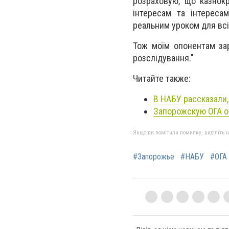
розраховую, що казнок
інтересам та інтереса
реальним уроком для всі
Тож моїм опонентам зар
розслідування."
Читайте также:
В НАБУ рассказали
Запорожскую ОГА о
Якщо ви помітили помилку, виділіть нео
#Запорожье
#НАБУ
#ОГА