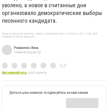
уволено, а новое в считанные дни
организовало демократические выборы
песенного кандидата.
Якщо ви помітили помилку, виділіть необхідний текст і натисніть Ctrl + Enter, щоб
повідомити про це редакцію
Романенко Анна
главный редактор
0,0
Авторизуйтесь
, щоб оцінити
Діліться цією новиною та підписуйтесь на наші канали