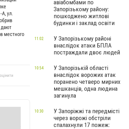
авіабомбами по
лке
Запорізькому району:
А, ул.
пошкоджено житлові
добрив
будинки і заклад освіти
 дают
ов местного
У Запорізькому районі
11:02
внаслідок атаки БПЛА
постраждали двоє людей
У Запорізькій області
10:54
внаслідок ворожих атак
 оцінити
поранено четверо мирних
мешканців, одна людина
загинула
У Запоріжжі та передмісті
10:30
через ворожі обстріли
спалахнули 17 пожеж: