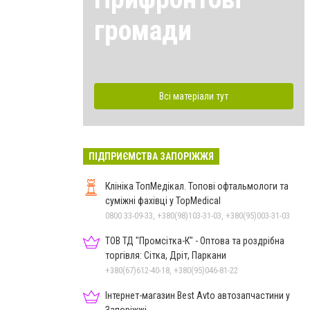
громади
Всі матеріали тут
ПІДПРИЄМСТВА ЗАПОРІЖЖЯ
Клініка ТопМедікал. Топові офтальмологи та
суміжні фахівці у TopMedical
0800 33-09-33, +380(98)103-31-03, +380(95)003-31-03
ТОВ ТД "Промсітка-К" - Оптова та роздрібна
торгівля: Сітка, Дріт, Паркани
+380(67)612-40-18, +380(95)046-81-22
Інтернет-магазин Best Avto автозапчастини у
Запоріжжі