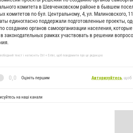
тального комитета в Шевченковском районе в бывшем посе
 комитетов по бул. Центральному, 4, ул. Малиновского, 11-
таты единогласно поддержали подготовленные проекты, о
по созданию органов самоорганизации населения, которые
в законодательных рамках участвовать в решении вопрос
ния.
бхідний текст і натисніть Ctrl + Enter, щоб повідомити про це редакцію
0,0
Оцініть першим
Авторизуйтесь
, щоб
исуйтесь на наші канали