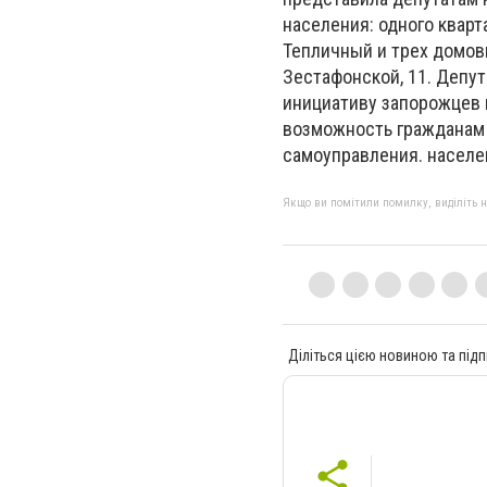
населения: одного квар
Тепличный и трех домовых
Зестафонской, 11. Депу
инициативу запорожцев 
возможность гражданам 
самоуправления. населе
Якщо ви помітили помилку, виділіть нео
Діліться цією новиною та підп