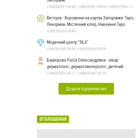
+380(68)927-00-00, +380(50)927-00-00, +380(97)920-17-23, +380(50)454-06-06
Вікторія - Ворожіння на картах Запоріжжя: Таро,
Ленорман, Містичний кіпер, Навчання Таро
+380(96)630-26-84
Медичний центр "36,6"
+380(96)560-99-99, +380(99)560-99-99
Башкірова Раїса Олександрівна - лікар
дерматолог, дерматовенеролог, дитячий
дерматолог
+380(97)656-95-17, +380(50)447-93-59
Додати підприємство
ОГОЛОШЕННЯ