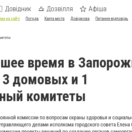
Довідник
Дозвілля
Афіша
ма на сайті
Погода
Карта міста
Довідкова
Питання-відповідь
омитеты
шее время в Запорож
 3 домовых и 1
ьный комитеты
тоянной комиссии по вопросам охраны здоровья и социаль
управляющего делами исполкома городского совета Елена
комиссии проекты решений по созданию органов самоорга