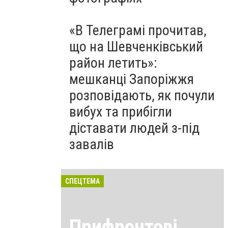
«В Телеграмі прочитав,
що на Шевченківський
район летить»:
мешканці Запоріжжя
розповідають, як почули
вибух та прибігли
діставати людей з-під
завалів
СПЕЦТЕМА
Прифронтові