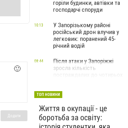
горіли будинки, автівки та
господарчі споруди
У Запорізькому районі
10:13
російський дрон влучив у
легковик: поранений 45-
річний водій
Після атаки у Запоріжжі
08:44
зросла кількість
🙂
постраждалих до чотирьох
ТОП НОВИНИ
Життя в окупації - це
боротьба за освіту:
Додати
історія студентки, яка