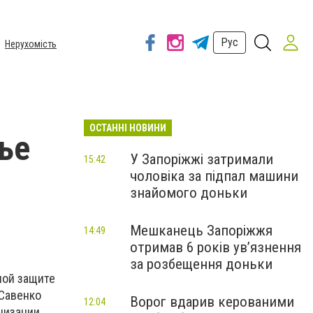
Рус
Нерухомість
ОСТАННІ НОВИНИ
ье
У Запоріжжі затримали
15:42
чоловіка за підпал машини
знайомого доньки
Мешканець Запоріжжя
14:49
отримав 6 років увʼязнення
за розбещення доньки
ной защите
 Савенко
Ворог вдарив керованими
12:04
низации