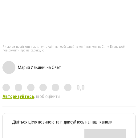
Якщо ви помітили помилку, виділіть необхідний текст і натисніть Ctrl + Enter, щоб
повідомити про це редакцію
Мария Ильинична Свет
0,0
Авторизуйтесь
, щоб оцінити
Діліться цією новиною та підписуйтесь на наші канали