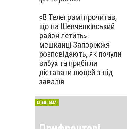
«В Телеграмі прочитав,
що на Шевченківський
район летить»:
мешканці Запоріжжя
розповідають, як почули
вибух та прибігли
діставати людей з-під
завалів
СПЕЦТЕМА
Прифронтові