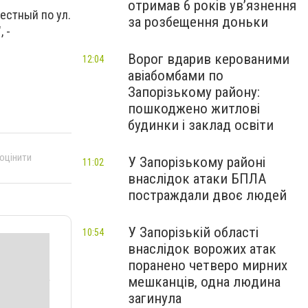
отримав 6 років увʼязнення
естный по ул.
за розбещення доньки
 -
Ворог вдарив керованими
12:04
авіабомбами по
Запорізькому району:
пошкоджено житлові
будинки і заклад освіти
 оцінити
У Запорізькому районі
11:02
внаслідок атаки БПЛА
постраждали двоє людей
У Запорізькій області
10:54
внаслідок ворожих атак
поранено четверо мирних
мешканців, одна людина
загинула