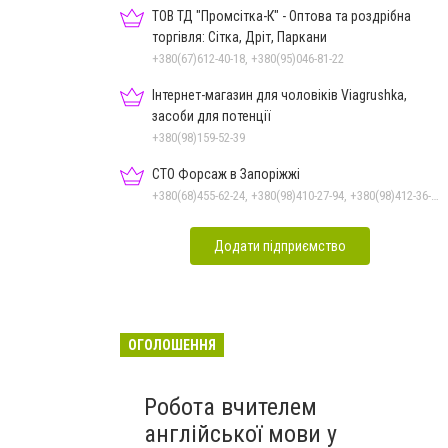
ТОВ ТД "Промсітка-К" - Оптова та роздрібна
торгівля: Сітка, Дріт, Паркани
+380(67)612-40-18, +380(95)046-81-22
Інтернет-магазин для чоловіків Viagrushka,
засоби для потенції
+380(98)159-52-39
СТО Форсаж в Запоріжжі
+380(68)455-62-24, +380(98)410-27-94, +380(98)412-36-94, +380(99)092-76-35
Додати підприємство
ОГОЛОШЕННЯ
Робота вчителем
англійської мови у