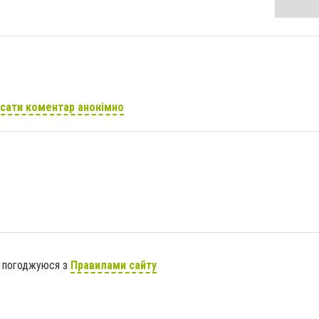
сати коментар анонімно
я погоджуюся з
Правилами сайту