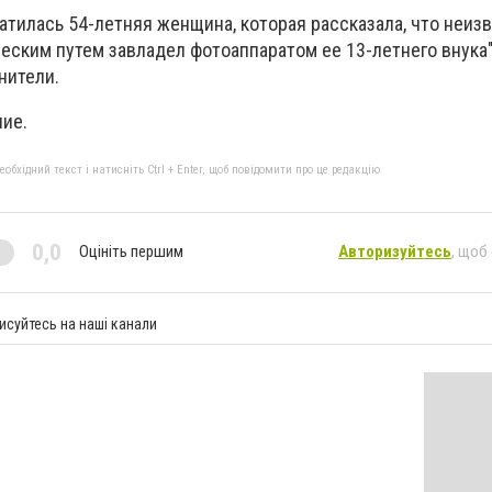
атилась 54-летняя женщина, которая рассказала, что неизв
ским путем завладел фотоаппаратом ее 13-летнего внука",
нители.
ие.
бхідний текст і натисніть Ctrl + Enter, щоб повідомити про це редакцію
0,0
Оцініть першим
Авторизуйтесь
, щоб
исуйтесь на наші канали