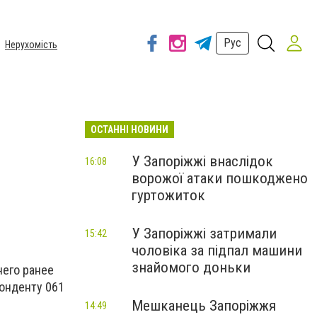
Рус
Нерухомість
ОСТАННІ НОВИНИ
У Запоріжжі внаслідок
16:08
ворожої атаки пошкоджено
гуртожиток
У Запоріжжі затримали
15:42
чоловіка за підпал машини
знайомого доньки
него ранее
онденту 061
Мешканець Запоріжжя
14:49