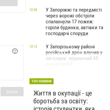
У Запоріжжі та передмісті
10:30
через ворожі обстріли
спалахнули 17 пожеж:
горіли будинки, автівки та
господарчі споруди
У Запорізькому районі
10:13
🙂
російський дрон влучив у
легковик: поранений 45-
річний водій
ТОП НОВИНИ
Життя в окупації - це
Додати
боротьба за освіту:
історія студентки, яка