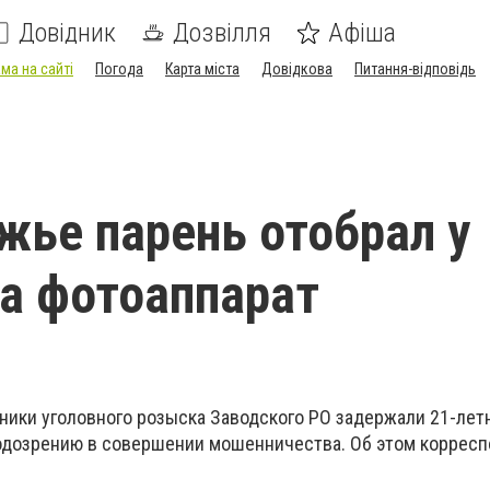
Довідник
Дозвілля
Афіша
ма на сайті
Погода
Карта міста
Довідкова
Питання-відповідь
жье парень отобрал у
а фотоаппарат
дники уголовного розыска Заводского РО задержали 21-лет
одозрению в совершении мошенничества. Об этом корресп