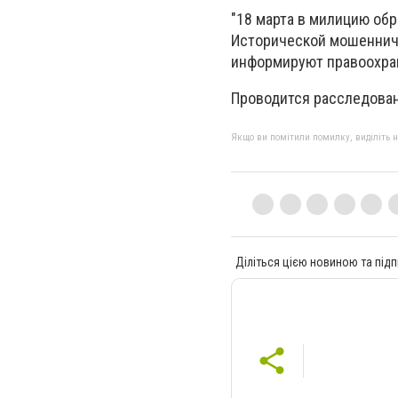
"18 марта в милицию обр
Исторической мошенниче
информируют правоохра
Проводится расследован
Якщо ви помітили помилку, виділіть нео
Діліться цією новиною та підп