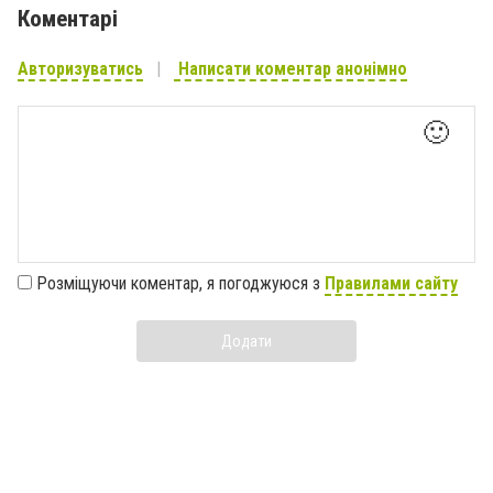
Коментарі
Авторизуватись
Написати коментар анонімно
🙂
Розміщуючи коментар, я погоджуюся з
Правилами сайту
Додати