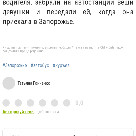
водителя, забрали на автостанции вещи
девушки и передали ей, когда она
приехала в Запорожье.
Якщо ви помітили помилку, виділіть необхідний текст і натисніть Ctrl + Enter, щоб
повідомити про це редакцію
#Запорожье
#автобус
#куръез
Татьяна Гонченко
0,0
Авторизуйтесь
, щоб оцінити