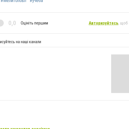
#Мелитопоьл
#учеба
0,0
Оцініть першим
Авторизуйтесь
, щоб
исуйтесь на наші канали