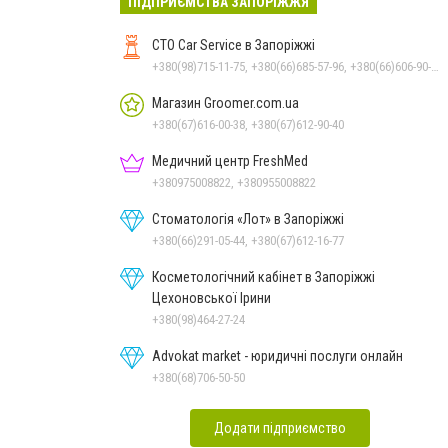
ПІДПРИЄМСТВА ЗАПОРІЖЖЯ
СТО Car Service в Запоріжжі
+380(98)715-11-75, +380(66)685-57-96, +380(66)606-90-61, +380(98)236-09-77, +380(93)695-69-70
Магазин Groomer.com.ua
+380(67)616-00-38, +380(67)612-90-40
Медичний центр FreshMed
+380975008822, +380955008822
Стоматологія «Лот» в Запоріжжі
+380(66)291-05-44, +380(67)612-16-77
Косметологічний кабінет в Запоріжжі
Цехоновської Ірини
+380(98)464-27-24
Advokat market - юридичні послуги онлайн
+380(68)706-50-50
Додати підприємство