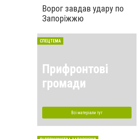
Ворог завдав удару по
Запоріжжю
СПЕЦТЕМА
Прифронтові
громади
Всі матеріали тут