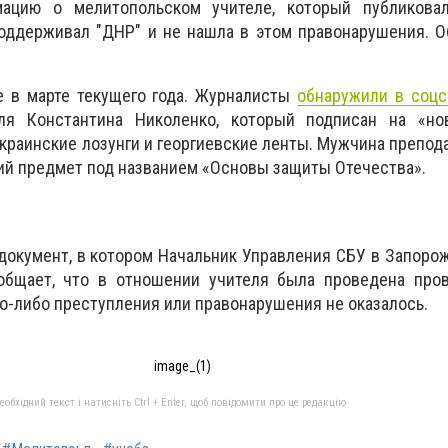
ацию о мелитопольском учителе, который публикова
поддерживал "ДНР" и не нашла в этом правонарушения. 
е в марте текущего года. Журналисты
обнаружили в соцс
еля Константина Николенко, который подписан на «но
краинские лозунги и георгиевские ленты. Мужчина препода
й предмет под названием «Основы защиты Отечества».
 документ, в котором Начальник Управления СБУ в Запоро
бщает, что в отношении учителя была проведена пров
го-либо преступления или правонарушения не оказалось.
image_(1)
бхідний текст і натисніть Ctrl + Enter, щоб повідомити про це редакцію