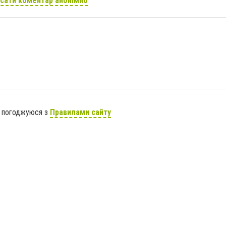
сати коментар анонімно
я погоджуюся з
Правилами сайту