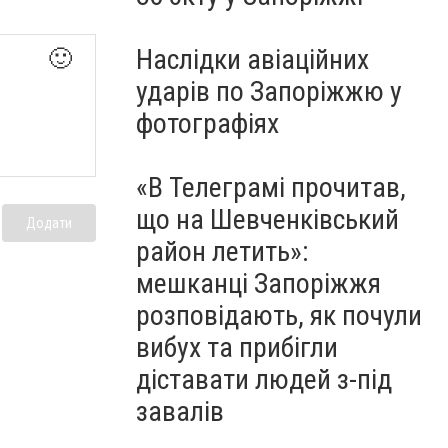
Наслідки авіаційних
🙂
ударів по Запоріжжю у
фотографіях
«В Телеграмі прочитав,
що на Шевченківський
Додати
район летить»:
мешканці Запоріжжя
розповідають, як почули
вибух та прибігли
діставати людей з-під
завалів