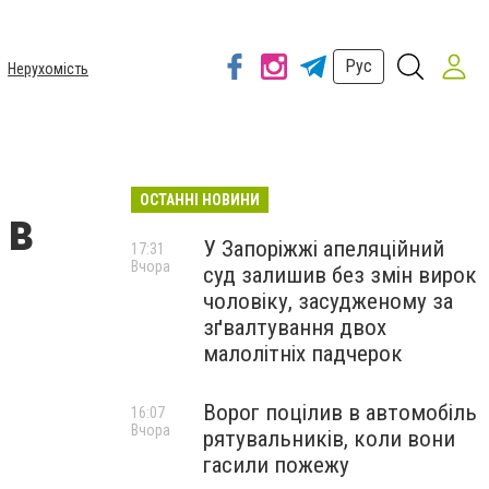
Рус
Нерухомість
ОСТАННІ НОВИНИ
 в
У Запоріжжі апеляційний
17:31
Вчора
суд залишив без змін вирок
чоловіку, засудженому за
зґвалтування двох
л
малолітніх падчерок
Ворог поцілив в автомобіль
16:07
Вчора
рятувальників, коли вони
гасили пожежу