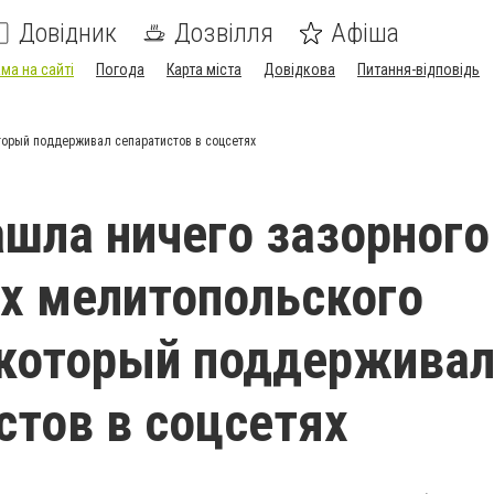
Довідник
Дозвілля
Афіша
ма на сайті
Погода
Карта міста
Довідкова
Питання-відповідь
оторый поддерживал сепаратистов в соцсетях
ашла ничего зазорного
х мелитопольского
 который поддержива
стов в соцсетях