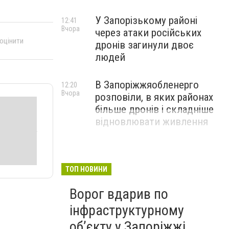
У Запорізькому районі
12:41
Вчора
через атаки російських
 оцінити
дронів загинули двоє
людей
В Запоріжжяобленерго
12:20
Вчора
розповіли, в яких районах
більше дронів і складніше
відновлювати живлення
ТОП НОВИНИ
Ворог вдарив по
інфраструктурному
обʼєкту у Запоріжжі