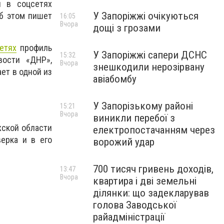
л в соцсетях
У Запоріжжі очікуються
Об этом пишет
16:05
Вчора
дощі з грозами
етях
профиль
У Запоріжжі сапери ДСНС
15:32
вости «ДНР»,
Вчора
знешкодили нерозірвану
ет в одной из
авіабомбу
У Запорізькому районі
15:21
Вчора
виникли перебої з
жской области
електропостачанням через
ерка и в его
ворожий удар
700 тисяч гривень доходів,
13:47
Вчора
квартира і дві земельні
ділянки: що задекларував
голова Заводської
райадміністрації