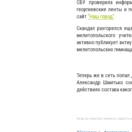
СБУ проверила информ
георгиевские ленты и 
сайт
"Наш город"
.
Скандал разгорелся ещ
мелитопольского учит
активно публикует антиу
мелитопольских гимнащи
Теперь же в сеть попал
Александр Шмитько соо
действиях состава како
Якщо ви помітили помилку, виділіть нео