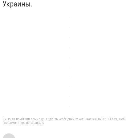
Украины.
Якщо ви помітили помилку, виділіть необхідний текст і натисніть Ctrl + Enter, щоб
повідомити про це редакцію