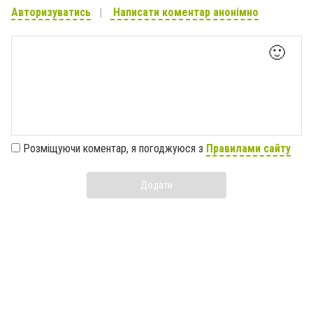
Авторизуватись
Написати коментар анонімно
🙂
Розміщуючи коментар, я погоджуюся з
Правилами сайту
Додати