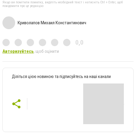
Якщо ви помітили помилку, виділіть необхідний текст і натисніть Ctrl + Enter, щоб
повідомити про це редакцію
Криволапов Михаил Константинович
0,0
Авторизуйтесь
, щоб оцінити
Діліться цією новиною та підписуйтесь на наші канали