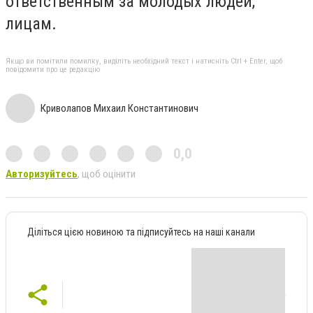
ответственным за молодых людей,
лицам.
Якщо ви помітили помилку, виділіть необхідний текст і натисніть Ctrl + Enter, щоб
повідомити про це редакцію
Криволапов Михаил Константинович
0,0
Авторизуйтесь
, щоб оцінити
Діліться цією новиною та підписуйтесь на наші канали