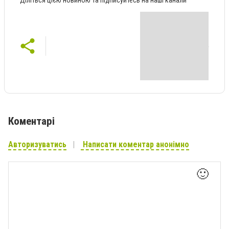
Діліться цією новиною та підписуйтесь на наші канали
Коментарі
Авторизуватись
Написати коментар анонімно
🙂