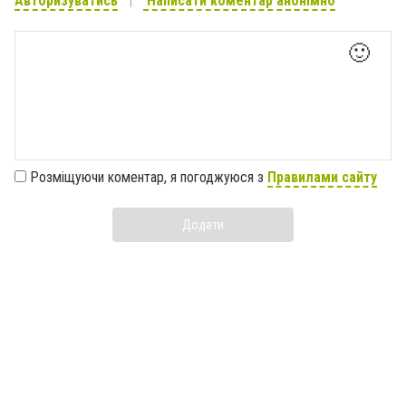
Авторизуватись
Написати коментар анонімно
🙂
Розміщуючи коментар, я погоджуюся з
Правилами сайту
Додати