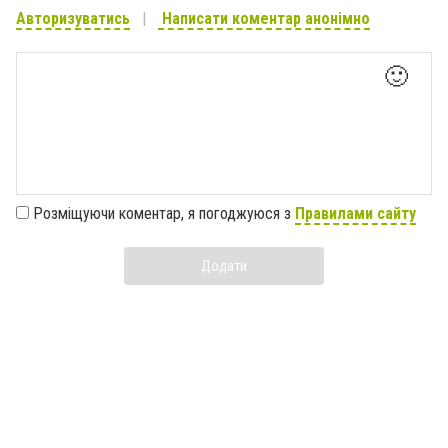
Авторизуватись
Написати коментар анонімно
🙂
Розміщуючи коментар, я погоджуюся з
Правилами сайту
Додати