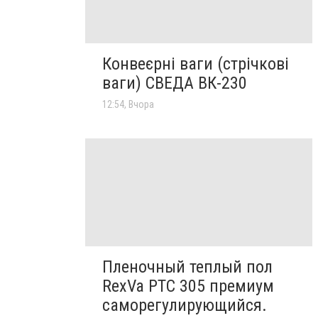
Конвеєрні ваги (стрічкові
ваги) СВЕДА ВК-230
12:54, Вчора
Пленочный теплый пол
RexVa PTC 305 премиум
саморегулирующийся.