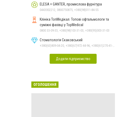
ELESA + GANTER, промислова фурнітура
0443002212, 0800750875, +380(98)011-84-55
Клініка ТопМедікал. Топові офтальмологи та
суміжні фахівці у TopMedical
0800 33-09-33, +380(98)103-31-03, +380(95)003-31-03
Стоматологія Скаковський
+380(63)809-04-20, +380(67)972-44-96, +380(61)270-41-07
Додати підприємство
ОГОЛОШЕННЯ