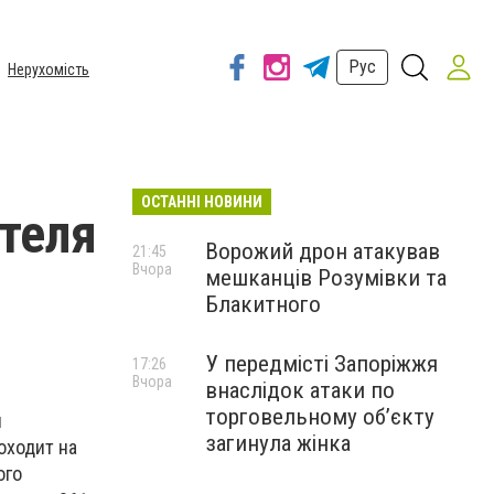
Рус
Нерухомість
ОСТАННІ НОВИНИ
теля
Ворожий дрон атакував
21:45
Вчора
мешканців Розумівки та
Блакитного
У передмісті Запоріжжя
17:26
Вчора
внаслідок атаки по
торговельному обʼєкту
п
загинула жінка
оходит на
ого