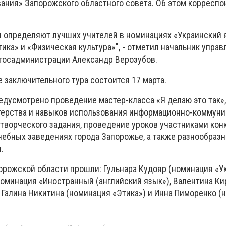
вания» Запорожского областного совета. Об этом корреспо
ны определяют лучших учителей в номинациях «Украинский 
ика» и «Физическая культура»", - отметил начальник управ
лгосадминистрации Александр Верозубов.
 заключительного тура состоится 17 марта.
едусмотрено проведение мастер-класса «Я делаю это так»,
терства и навыков использования информационно-коммун
творческого задания, проведение уроков участниками кон
ебных заведениях города Запорожье, а также разнообраз
.
порожской области прошли: Гульнара Кудояр (номинация «У
номинация «Иностранный (английский язык»), Валентина К
 Галина Никитина (номинация «Этика») и Инна Пиморенко (