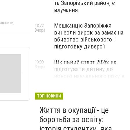
та Запорізький район, є
влучання
 оцінити
Мешканцю Запоріжжя
13:22
Вчора
винесли вирок за замах на
вбивство військового і
підготовку диверсії
Шкільний старт 2026: як
13:00
Вчора
підготувати дитину до
нового навчального року в
Запоріжжі
ПАРТНЕРСЬКИЙ СПЕЦПРОЄКТ
ТОП НОВИНИ
Життя в окупації - це
боротьба за освіту:
історія студентки, яка