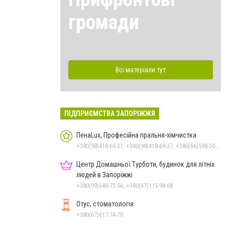
громади
Всі матеріали тут
ПІДПРИЄМСТВА ЗАПОРІЖЖЯ
ПенаLux, Професійна пральня-хімчистка
+380(98)418-69-31, +380(98)418-69-37, +380(66)598-30-43, +380(67)711-17-01
Центр Домашньої Турботи, будинок для літніх
людей в Запоріжжі
+380(99)348-72-56, +380(67)115-98-68
Отус, стоматологія
+380(67)617-74-70