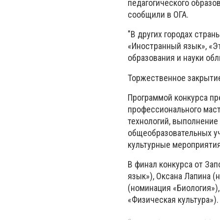
педагогического образо
сообщили в ОГА.
"В других городах стра
«Иностранный язык», «Эт
образования и науки об
Торжественное закрытие
Программой конкурса пр
профессионального мас
технологий, выполнение 
общеобразовательных уч
культурные мероприятия
В финал конкурса от За
язык»), Оксана Лапина (
(номинация «Биология»),
«Физическая культура»).