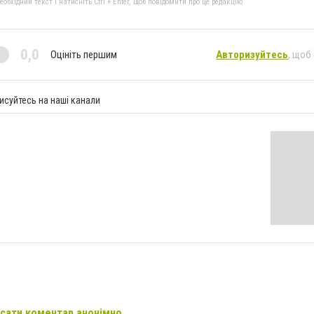
бхідний текст і натисніть Ctrl + Enter, щоб повідомити про це редакцію
0,0
Оцініть першим
Авторизуйтесь
, щоб
исуйтесь на наші канали
сати коментар анонімно