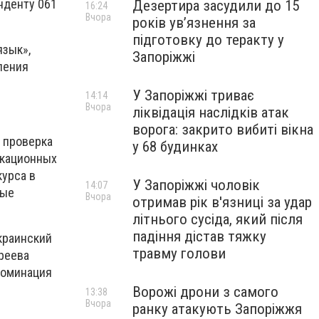
нденту 061
Дезертира засудили до 15
16:24
Вчора
років увʼязнення за
підготовку до теракту у
язык»,
Запоріжжі
ления
У Запоріжжі триває
14:14
Вчора
ліквідація наслідків атак
ворога: закрито вибиті вікна
 проверка
у 68 будинках
икационных
курса в
У Запоріжжі чоловік
14:07
ные
Вчора
отримав рік в'язниці за удар
літнього сусіда, який після
падіння дістав тяжку
краинский
травму голови
иреева
номинация
Ворожі дрони з самого
13:38
Вчора
ранку атакують Запоріжжя