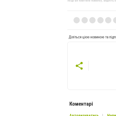
Якщо ви помітили помилку, виділіть нео
Діліться цією новиною та підп
Коментарі
Авторизуватись
Напи