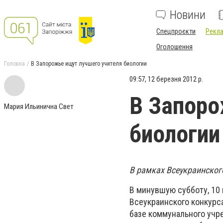
Новини
Спецпроєкти
Рекла
Оголошення
Головна
В Запорожье ищут лучшего учителя биологии
09:57, 12 березня 2012 р.
В Запоро
Мария Ильинична Свет
биологии
В рамках Всеукраинског
В минувшую субботу, 10 
Всеукраинского конкурса
базе коммунального учр