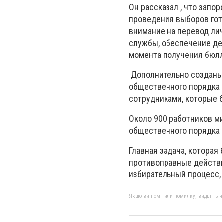
Он рассказал , что запо
проведения выборов гот
внимание на перевод ли
службы, обеспечение де
момента получения бюлл
Дополнительно созданы
общественного порядка 
сотрудниками, которые 
Около 900 работников м
общественного порядка 
Главная задача, которая
противоправные действи
избирательный процесс,
Якщо ви помітили помилку, виділіть нео