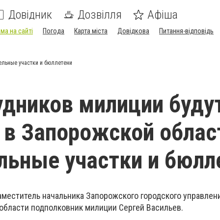
Довідник
Дозвілля
Афіша
ма на сайті
Погода
Карта міста
Довідкова
Питання-відповідь
ельные участки и бюллетени
удников милиции буду
 в Запорожской облас
льные участки и бюлл
заместитель начальника Запорожского городского управле
области подполковник милиции Сергей Васильев.