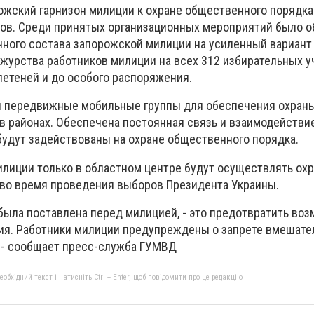
рожский гарнизон милиции к охране общественного порядка
ов. Среди принятых организационных мероприятий было 
чного состава запорожской милиции на усиленный вариант
журства работников милиции на всех 312 избирательных у
етеней и до особого распоряжения.
 передвижные мобильные группы для обеспечения охран
в районах. Обеспечена постоянная связь и взаимодействи
будут задействованы на охране общественного порядка.
илиции только в областном центре будут осуществлять ох
во время проведения выборов Президента Украины.
 была поставлена перед милицией, - это предотвратить во
я. Работники милиции предупреждены о запрете вмешате
 - сообщает пресс-служба ГУМВД
бхідний текст і натисніть Ctrl + Enter, щоб повідомити про це редакцію