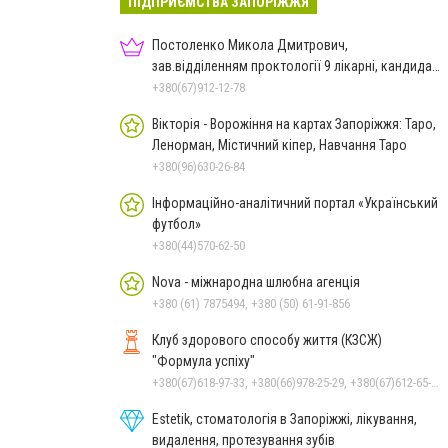
ПІДПРИЄМСТВА ЗАПОРІЖЖЯ
Постоленко Микола Дмитрович,
зав.відділенням проктології 9 лікарні, кандидат
медичних наук, доцент
+380(67)912-12-78
Вікторія - Ворожіння на картах Запоріжжя: Таро,
Ленорман, Містичний кіпер, Навчання Таро
+380(96)630-26-84
Інформаційно-аналітичний портал «Український
футбол»
+380(44)570-62-50
Nova - міжнародна шлюбна агенція
+380 (61) 7875494, +380 (50) 61-91-856
Клуб здорового способу життя (КЗСЖ)
"Формула успіху"
+380(67)618-97-33, +380(66)978-25-29, +380(67)612-65-58
Estetik, стоматологія в Запоріжжі, лікування,
видалення, протезування зубів