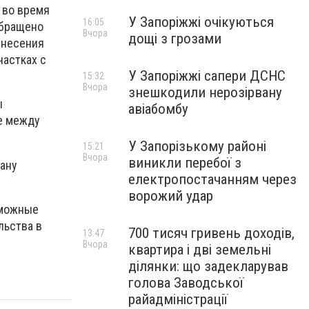
 во время
У Запоріжжі очікуються
16:05
обращено
Вчора
дощі з грозами
 несения
частках с
У Запоріжжі сапери ДСНС
15:32
Вчора
знешкодили нерозірвану
ы
авіабомбу
е между
У Запорізькому районі
15:21
Вчора
виникли перебої з
рану
електропостачанням через
ворожий удар
зможные
льства в
700 тисяч гривень доходів,
13:47
Вчора
квартира і дві земельні
ділянки: що задекларував
голова Заводської
райадміністрації