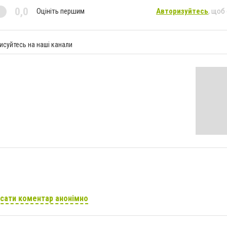
0,0
Оцініть першим
Авторизуйтесь
, щоб
исуйтесь на наші канали
сати коментар анонімно