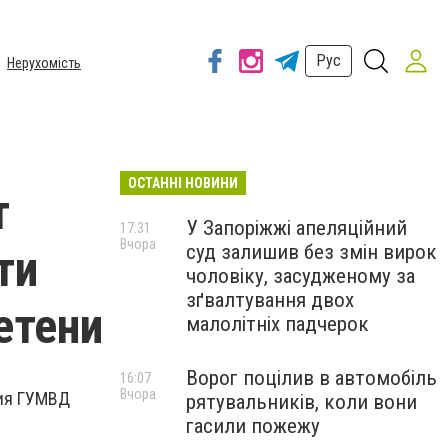
Рус
Нерухомість
ОСТАННІ НОВИНИ
т
У Запоріжжі апеляційний
17:31
Вчора
суд залишив без змін вирок
ти
чоловіку, засудженому за
зґвалтування двох
етени
малолітніх падчерок
Ворог поцілив в автомобіль
16:07
Вчора
ния ГУМВД
рятувальників, коли вони
гасили пожежу