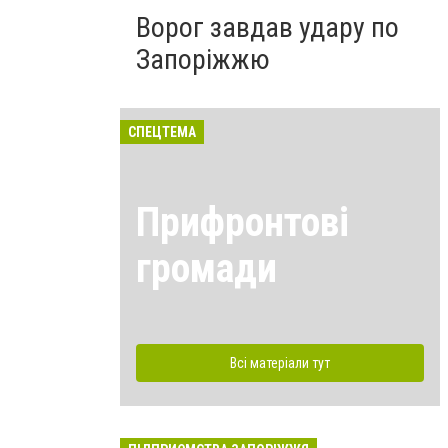
Ворог завдав удару по
Запоріжжю
СПЕЦТЕМА
Прифронтові
громади
Всі матеріали тут