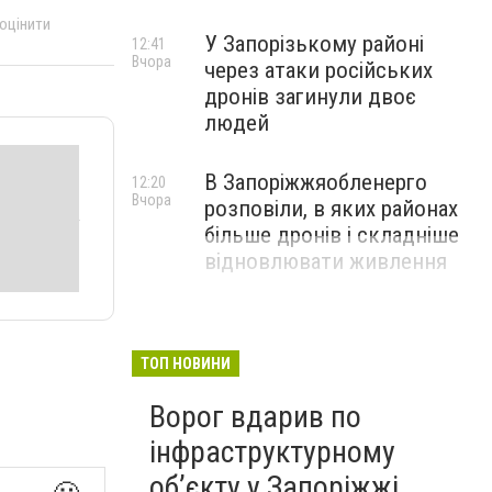
 оцінити
У Запорізькому районі
12:41
Вчора
через атаки російських
дронів загинули двоє
людей
В Запоріжжяобленерго
12:20
Вчора
розповіли, в яких районах
більше дронів і складніше
відновлювати живлення
ТОП НОВИНИ
Ворог вдарив по
інфраструктурному
обʼєкту у Запоріжжі