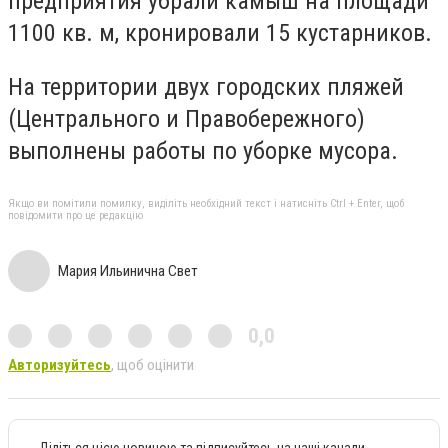
предприятия убрали камыш на площади
1100 кв. м, кронировали 15 кустарников.
На территории двух городских пляжей
(Центрального и Правобережного)
выполнены работы по уборке мусора.
Якщо ви помітили помилку, виділіть необхідний текст і натисніть Ctrl + Enter, щоб
повідомити про це редакцію
Мария Ильинична Свет
0,0
Авторизуйтесь
, щоб оцінити