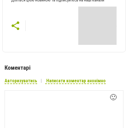
Діліться цією новиною та підписуйтесь на наші канали
Коментарі
Авторизуватись
Написати коментар анонімно
🙂