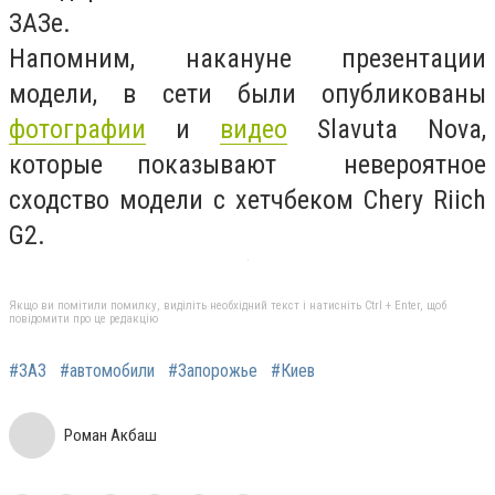
ЗАЗе.
Напомним, накануне презентации
модели, в сети были опубликованы
фотографии
и
видео
Slavuta Nova,
которые показывают невероятное
сходство модели с хетчбеком Chery Riich
G2.
Якщо ви помітили помилку, виділіть необхідний текст і натисніть Ctrl + Enter, щоб
повідомити про це редакцію
#ЗАЗ
#автомобили
#Запорожье
#Киев
Роман Акбаш