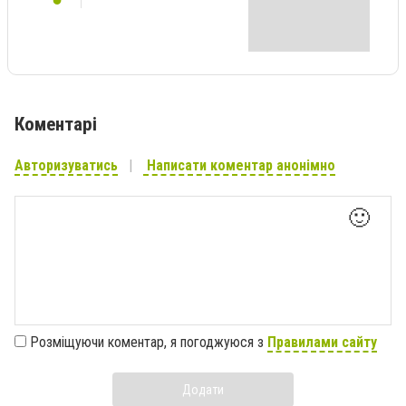
Коментарі
Авторизуватись
Написати коментар анонімно
🙂
Розміщуючи коментар, я погоджуюся з
Правилами сайту
Додати